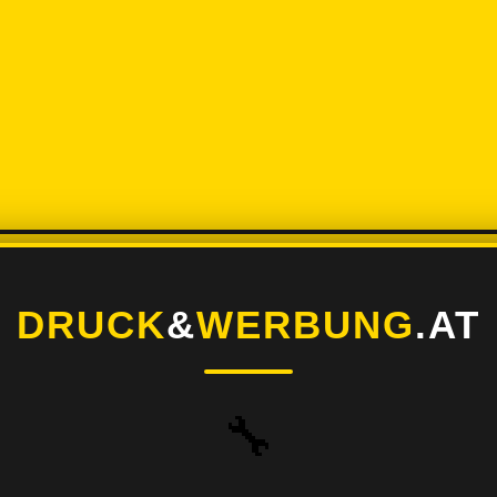
DRUCK
&
WERBUNG
.AT
🔧