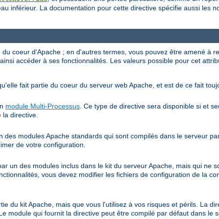
au inférieur. La documentation pour cette directive spécifie aussi les 
ve du coeur d'Apache ; en d'autres termes, vous pouvez être amené à r
ainsi accéder à ses fonctionnalités. Les valeurs possible pour cet attrib
qu'elle fait partie du coeur du serveur web Apache, et est de ce fait touj
un
module Multi-Processus
. Ce type de directive sera disponible si et s
 la directive.
 un des modules Apache standards qui sont compilés dans le serveur par 
rimer de votre configuration.
e par un des modules inclus dans le kit du serveur Apache, mais qui ne 
onctionnalités, vous devez modifier les fichiers de configuration de la co
rtie du kit Apache, mais que vous l'utilisez à vos risques et périls. La di
Le module qui fournit la directive peut être compilé par défaut dans le 