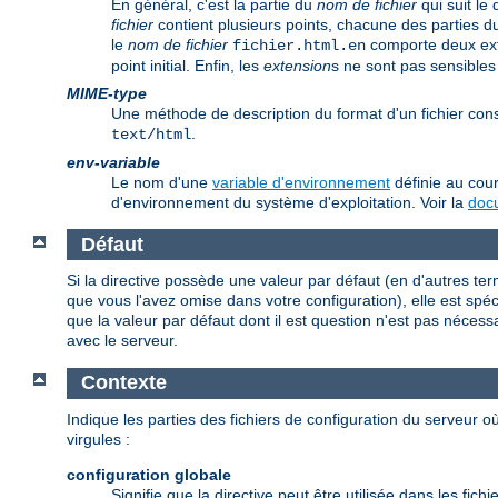
En général, c'est la partie du
nom de fichier
qui suit le
fichier
contient plusieurs points, chacune des parties d
le
nom de fichier
comporte deux ex
fichier.html.en
point initial. Enfin, les
extension
s ne sont pas sensibles
MIME-type
Une méthode de description du format d'un fichier co
.
text/html
env-variable
Le nom d'une
variable d'environnement
définie au cour
d'environnement du système d'exploitation. Voir la
docu
Défaut
Si la directive possède une valeur par défaut (en d'autres te
que vous l'avez omise dans votre configuration), elle est spécif
que la valeur par défaut dont il est question n'est pas nécess
avec le serveur.
Contexte
Indique les parties des fichiers de configuration du serveur où
virgules :
configuration globale
Signifie que la directive peut être utilisée dans les fic