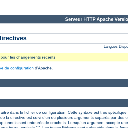
Serveur HTTP Apache Versio
directives
Langues Dispo
se pour les changements récents.
ive de configuration
d'Apache.
aître dans le fichier de configuration. Cette syntaxe est très spécifique à
om de la directive est suivi d'un ou plusieurs arguments séparés par des
 optionnels sont entourés de crochets. Lorsqu'un argument accepte une 
 une barre verticale "|". Les textes littéraux sont présentés dans la font