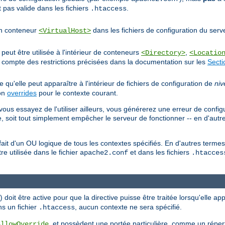
 pas valide dans les fichiers
.
.htaccess
'un conteneur
dans les fichiers de configuration du serv
<VirtualHost>
eut être utilisée à l'intérieur de conteneurs
,
<Directory>
<Locatio
nt compte des restrictions précisées dans la documentation sur les
Secti
ie qu'elle peut apparaître à l'intérieur de fichiers de configuration de
niv
ion
overrides
pour le contexte courant.
vous essayez de l'utiliser ailleurs, vous générerez une erreur de config
, soit tout simplement empêcher le serveur de fonctionner -- en d'autr
n fait d'un OU logique de tous les contextes spécifiés. En d'autres term
tre utilisée dans le fichier
et dans les fichiers
apache2.conf
.htacces
doit être active pour que la directive puisse être traitée lorsqu'elle ap
ns un fichier
, aucun contexte ne sera spécifié.
.htaccess
, et possèdent une portée particulière, comme un répert
AllowOverride