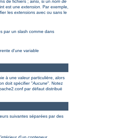
 de fichiers ; ainsi, si un
nom de
int est une
extension
. Par exemple,
fier les
extension
s avec ou sans le
rés par un slash comme dans
rente d'une variable
e à une valeur particulière, alors
n doit spécifier "
Aucune
". Notez
apache2.conf par défaut distribué
valeurs suivantes séparées par des
'intérieur d'un conteneur