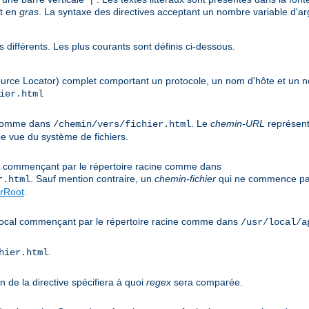
nt en
gras
. La syntaxe des directives acceptant un nombre variable d'arg
 différents. Les plus courants sont définis ci-dessous.
urce Locator) complet comportant un protocole, un nom d'hôte et un
ier.html
e comme dans
. Le
chemin-URL
représent
/chemin/vers/fichier.html
e vue du système de fichiers.
cal commençant par le répertoire racine comme dans
. Sauf mention contraire, un
chemin-fichier
qui ne commence pas
r.html
rRoot
.
s local commençant par le répertoire racine comme dans
/usr/local/a
.
hier.html
n de la directive spécifiera à quoi
regex
sera comparée.