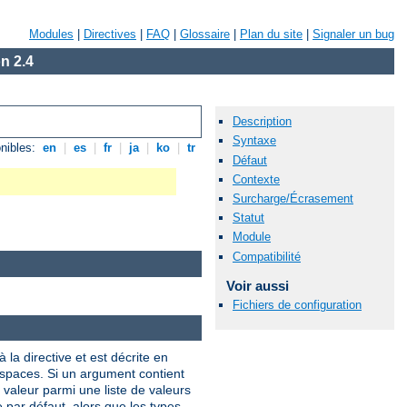
Modules
|
Directives
|
FAQ
|
Glossaire
|
Plan du site
|
Signaler un bug
n 2.4
Description
Syntaxe
nibles:
en
|
es
|
fr
|
ja
|
ko
|
tr
Défaut
Contexte
Surcharge/Écrasement
Statut
Module
Compatibilité
Voir aussi
Fichiers de configuration
 la directive et est décrite en
 espaces. Si un argument contient
valeur parmi une liste de valeurs
e par défaut, alors que les types