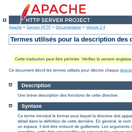
Apache
>
Serveur HTTP
>
Documentation
>
Version 2.4
Termes utilisés pour la description des 
Cette traduction peut être périmée. Vérifiez la version anglai
Ce document décrit les termes utilisés pour décrire chaque
direct
Description
Une brève description des fonctions de cette directive.
Syntaxe
Ce terme introduit le format sous lequel la directive doit appar
détail dans la définition de cette dernière. En général, le n
un espace, il doit être entouré de guillemets. Les arguments
possibles, cette liste est spécifiée en séparant les valeurs par