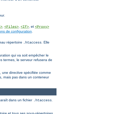
eur.
,
,
, et
n>
<Files>
<If>
<Proxy>
ons de configuration
.
eau
répertoire
. Elle
.htaccess
uration qui va soit empêcher le
es termes, le serveur refusera de
es, une directive spécifiée comme
, mais pas dans un conteneur
s
paraît dans un fichier
.
.htaccess
oire et tous ses sous-répertoires,