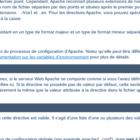
 dernier point. Cependant, Apache reconnaît plusieurs extensions de noms
u nom de fichier séparées par des points et situées après le premier po
tensions :
et
. Pour les directives Apache, vous pouvez spéci
.html
.en
 à la casse.
nsistant en un type de format majeur et un type de format mineur sépa
s du processus de configuration d'Apache. Notez qu'elle peut être diffé
mentation sur les variables d'environnement
pour plus de détails.
rmes, si le serveur Web Apache se comporte comme si vous l'aviez défini
iée ici. Si la directive ne possède pas de valeur par défaut, cette sectio
airement la même que la valeur attribuée à la directive dans le fichier 
 cette directive est valide. Il s'agit d'une liste d'une ou plusieurs des 
hiers de configuration globale (par exemple
), mais
pas
à l
apache2.conf