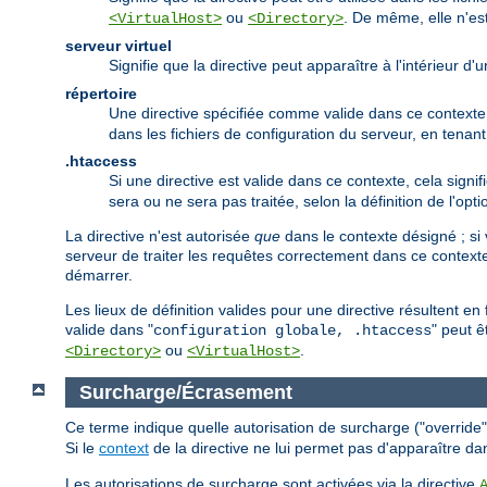
ou
. De même, elle n'est
<VirtualHost>
<Directory>
serveur virtuel
Signifie que la directive peut apparaître à l'intérieur d
répertoire
Une directive spécifiée comme valide dans ce contexte p
dans les fichiers de configuration du serveur, en tena
.htaccess
Si une directive est valide dans ce contexte, cela signif
sera ou ne sera pas traitée, selon la définition de l'opt
La directive n'est autorisée
que
dans le contexte désigné ; si 
serveur de traiter les requêtes correctement dans ce contexte
démarrer.
Les lieux de définition valides pour une directive résultent e
valide dans "
" peut ê
configuration globale, .htaccess
ou
.
<Directory>
<VirtualHost>
Surcharge/Écrasement
Ce terme indique quelle autorisation de surcharge ("override") 
Si le
context
de la directive ne lui permet pas d'apparaître da
Les autorisations de surcharge sont activées via la directive