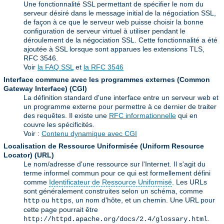
Une fonctionnalité SSL permettant de spécifier le nom du
serveur désiré dans le message initial de la négociation SSL,
de façon à ce que le serveur web puisse choisir la bonne
configuration de serveur virtuel à utiliser pendant le
déroulement de la négociation SSL. Cette fonctionnalité a été
ajoutée à SSL lorsque sont apparues les extensions TLS,
RFC 3546.
Voir
la FAQ SSL
et
la RFC 3546
Interface commune avec les programmes externes (Common
Gateway Interface)
(CGI)
La définition standard d'une interface entre un serveur web et
un programme externe pour permettre à ce dernier de traiter
des requêtes. Il existe une
RFC informationnelle
qui en
couvre les spécificités.
Voir :
Contenu dynamique avec CGI
Localisation de Ressource Uniformisée (Uniform Resource
Locator)
(URL)
Le nom/adresse d'une ressource sur l'Internet. Il s'agit du
terme informel commun pour ce qui est formellement défini
comme
Identificateur de Ressource Uniformisé
. Les URLs
sont généralement construites selon un schéma, comme
ou
, un nom d'hôte, et un chemin. Une URL pour
http
https
cette page pourrait être
.
http://httpd.apache.org/docs/2.4/glossary.html