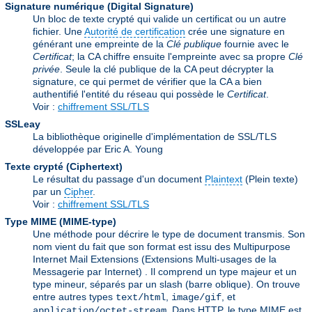
Signature numérique (Digital Signature)
Un bloc de texte crypté qui valide un certificat ou un autre
fichier. Une
Autorité de certification
crée une signature en
générant une empreinte de la
Clé publique
fournie avec le
Certificat
; la CA chiffre ensuite l'empreinte avec sa propre
Clé
privée
. Seule la clé publique de la CA peut décrypter la
signature, ce qui permet de vérifier que la CA a bien
authentifié l'entité du réseau qui possède le
Certificat
.
Voir :
chiffrement SSL/TLS
SSLeay
La bibliothèque originelle d'implémentation de SSL/TLS
développée par Eric A. Young
Texte crypté (Ciphertext)
Le résultat du passage d'un document
Plaintext
(Plein texte)
par un
Cipher
.
Voir :
chiffrement SSL/TLS
Type MIME (MIME-type)
Une méthode pour décrire le type de document transmis. Son
nom vient du fait que son format est issu des Multipurpose
Internet Mail Extensions (Extensions Multi-usages de la
Messagerie par Internet) . Il comprend un type majeur et un
type mineur, séparés par un slash (barre oblique). On trouve
entre autres types
,
, et
text/html
image/gif
. Dans HTTP, le type MIME est
application/octet-stream