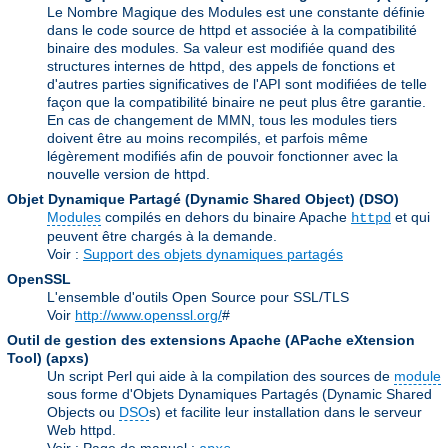
Le Nombre Magique des Modules est une constante définie
dans le code source de httpd et associée à la compatibilité
binaire des modules. Sa valeur est modifiée quand des
structures internes de httpd, des appels de fonctions et
d'autres parties significatives de l'API sont modifiées de telle
façon que la compatibilité binaire ne peut plus être garantie.
En cas de changement de MMN, tous les modules tiers
doivent être au moins recompilés, et parfois même
légèrement modifiés afin de pouvoir fonctionner avec la
nouvelle version de httpd.
Objet Dynamique Partagé (Dynamic Shared Object)
(DSO)
Modules
compilés en dehors du binaire Apache
et qui
httpd
peuvent être chargés à la demande.
Voir :
Support des objets dynamiques partagés
OpenSSL
L'ensemble d'outils Open Source pour SSL/TLS
Voir
http://www.openssl.org/
#
Outil de gestion des extensions Apache (APache eXtension
Tool)
(apxs)
Un script Perl qui aide à la compilation des sources de
module
sous forme d'Objets Dynamiques Partagés (Dynamic Shared
Objects ou
DSO
s) et facilite leur installation dans le serveur
Web httpd.