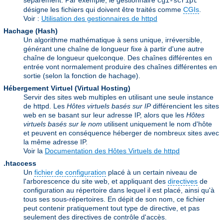
séparément. Par exemple, le gestionnaire
cgi-script
désigne les fichiers qui doivent être traités comme
CGIs
.
Voir :
Utilisation des gestionnaires de httpd
Hachage (Hash)
Un algorithme mathématique à sens unique, irréversible,
générant une chaîne de longueur fixe à partir d'une autre
chaîne de longueur quelconque. Des chaînes différentes en
entrée vont normalement produire des chaînes différentes en
sortie (selon la fonction de hachage).
Hébergement Virtuel (Virtual Hosting)
Servir des sites web multiples en utilisant une seule instance
de httpd. Les
Hôtes virtuels basés sur IP
différencient les sites
web en se basant sur leur adresse IP, alors que les
Hôtes
virtuels basés sur le nom
utilisent uniquement le nom d'hôte
et peuvent en conséquence héberger de nombreux sites avec
la même adresse IP.
Voir la
Documentation des Hôtes Virtuels de httpd
.htaccess
Un
fichier de configuration
placé à un certain niveau de
l'arborescence du site web, et appliquant des
directives
de
configuration au répertoire dans lequel il est placé, ainsi qu'à
tous ses sous-répertoires. En dépit de son nom, ce fichier
peut contenir pratiquement tout type de directive, et pas
seulement des directives de contrôle d'accès.