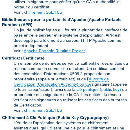
utiliser la signature pour vérifier qu'une CA a authentifié le
porteur du certificat.
Voir :
chiffrement SSL/TLS
Bibliothèques pour la portabilité d'Apache (Apache Portable
Runtime)
(APR)
Un jeu de bibliothèques qui fournit la plupart des interfaces de
base entre le serveur et le système d'exploitation. APR est
développé parallèlement au serveur HTTP Apache comme
projet indépendant.
Voir :
Apache Portable Runtime Project
Certificat (Certificate)
Un ensemble de données servant à authentifier des entités du
réseau comme un serveur ou un client. Un certificat contient
des ensembles d'informations X509 à propos de son
propriétaire (appelé sujet/subject) et de l'
Autorité de
Certification (Certification Authority) ou CA
signataire (appelée
le fournisseur/issuer), ainsi que la
clé publique (public key)
du
propriétaire et la signature de la CA. Les entités du réseau
vérifient ces signatures en utilisant les certificats des Autorités
de Certification.
Voir :
chiffrement SSL/TLS
Chiffrement à Clé Publique (Public Key Cryptography)
L'étude et l'application des systèmes de chiffrement
asymétriques, qui utilisent une clé pour le chiffrement et une