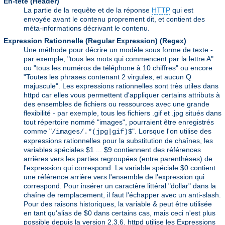
En-tête (Header)
La partie de la requête et de la réponse
HTTP
qui est
envoyée avant le contenu proprement dit, et contient des
méta-informations décrivant le contenu.
Expression Rationnelle (Regular Expression)
(Regex)
Une méthode pour décrire un modèle sous forme de texte -
par exemple, "tous les mots qui commencent par la lettre A"
ou "tous les numéros de téléphone à 10 chiffres" ou encore
"Toutes les phrases contenant 2 virgules, et aucun Q
majuscule". Les expressions rationnelles sont très utiles dans
httpd car elles vous permettent d'appliquer certains attributs à
des ensembles de fichiers ou ressources avec une grande
flexibilité - par exemple, tous les fichiers .gif et .jpg situés dans
tout répertoire nommé "images", pourraient être enregistrés
comme "
". Lorsque l'on utilise des
/images/.*(jpg|gif)$
expressions rationnelles pour la substitution de chaînes, les
variables spéciales $1 ... $9 contiennent des références
arrières vers les parties regroupées (entre parenthèses) de
l'expression qui correspond. La variable spéciale $0 contient
une référence arrière vers l'ensemble de l'expression qui
correspond. Pour insérer un caractère littéral "dollar" dans la
chaîne de remplacement, il faut l'échapper avec un anti-slash.
Pour des raisons historiques, la variable & peut être utilisée
en tant qu'alias de $0 dans certains cas, mais ceci n'est plus
possible depuis la version 2.3.6. httpd utilise les Expressions