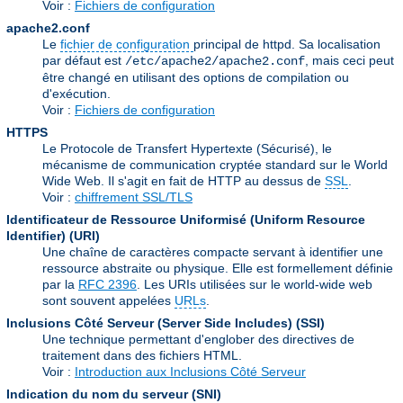
Voir :
Fichiers de configuration
apache2.conf
Le
fichier de configuration
principal de httpd. Sa localisation
par défaut est
, mais ceci peut
/etc/apache2/apache2.conf
être changé en utilisant des options de compilation ou
d'exécution.
Voir :
Fichiers de configuration
HTTPS
Le Protocole de Transfert Hypertexte (Sécurisé), le
mécanisme de communication cryptée standard sur le World
Wide Web. Il s'agit en fait de HTTP au dessus de
SSL
.
Voir :
chiffrement SSL/TLS
Identificateur de Ressource Uniformisé (Uniform Resource
Identifier)
(URI)
Une chaîne de caractères compacte servant à identifier une
ressource abstraite ou physique. Elle est formellement définie
par la
RFC 2396
. Les URIs utilisées sur le world-wide web
sont souvent appelées
URLs
.
Inclusions Côté Serveur (Server Side Includes)
(SSI)
Une technique permettant d'englober des directives de
traitement dans des fichiers HTML.
Voir :
Introduction aux Inclusions Côté Serveur
Indication du nom du serveur
(SNI)