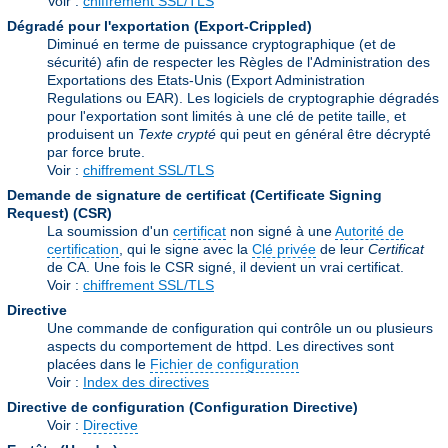
Voir :
chiffrement SSL/TLS
Dégradé pour l'exportation (Export-Crippled)
Diminué en terme de puissance cryptographique (et de
sécurité) afin de respecter les Règles de l'Administration des
Exportations des Etats-Unis (Export Administration
Regulations ou EAR). Les logiciels de cryptographie dégradés
pour l'exportation sont limités à une clé de petite taille, et
produisent un
Texte crypté
qui peut en général être décrypté
par force brute.
Voir :
chiffrement SSL/TLS
Demande de signature de certificat (Certificate Signing
Request)
(CSR)
La soumission d'un
certificat
non signé à une
Autorité de
certification
, qui le signe avec la
Clé privée
de leur
Certificat
de CA. Une fois le CSR signé, il devient un vrai certificat.
Voir :
chiffrement SSL/TLS
Directive
Une commande de configuration qui contrôle un ou plusieurs
aspects du comportement de httpd. Les directives sont
placées dans le
Fichier de configuration
Voir :
Index des directives
Directive de configuration (Configuration Directive)
Voir :
Directive