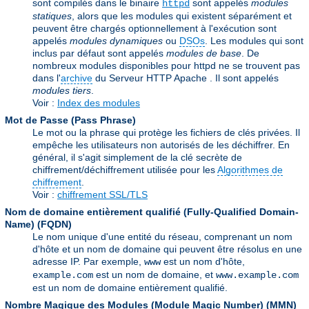
sont compilés dans le binaire
sont appelés
modules
httpd
statiques
, alors que les modules qui existent séparément et
peuvent être chargés optionnellement à l'exécution sont
appelés
modules dynamiques
ou
DSOs
. Les modules qui sont
inclus par défaut sont appelés
modules de base
. De
nombreux modules disponibles pour httpd ne se trouvent pas
dans l'
archive
du Serveur HTTP Apache . Il sont appelés
modules tiers
.
Voir :
Index des modules
Mot de Passe (Pass Phrase)
Le mot ou la phrase qui protège les fichiers de clés privées. Il
empêche les utilisateurs non autorisés de les déchiffrer. En
général, il s'agit simplement de la clé secrète de
chiffrement/déchiffrement utilisée pour les
Algorithmes de
chiffrement
.
Voir :
chiffrement SSL/TLS
Nom de domaine entièrement qualifié (Fully-Qualified Domain-
Name)
(FQDN)
Le nom unique d'une entité du réseau, comprenant un nom
d'hôte et un nom de domaine qui peuvent être résolus en une
adresse IP. Par exemple,
est un nom d'hôte,
www
est un nom de domaine, et
example.com
www.example.com
est un nom de domaine entièrement qualifié.
Nombre Magique des Modules (Module Magic Number)
(
MMN
)