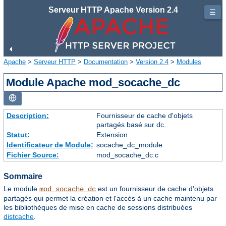
Serveur HTTP Apache Version 2.4
☰
Apache
>
Serveur HTTP
>
Documentation
>
Version 2.4
>
Modules
Module Apache mod_socache_dc
Description:
Fournisseur de cache d'objets
partagés basé sur dc.
Statut:
Extension
Identificateur de Module:
socache_dc_module
Fichier Source:
mod_socache_dc.c
Sommaire
Le module
est un fournisseur de cache d'objets
mod_socache_dc
partagés qui permet la création et l'accès à un cache maintenu par
les bibliothèques de mise en cache de sessions distribuées
distcache
.