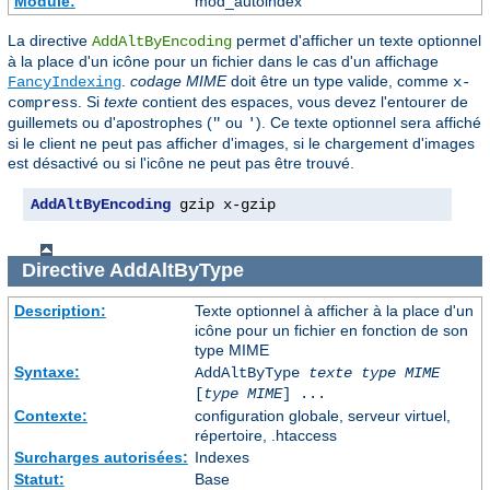
Module:
mod_autoindex
La directive
permet d'afficher un texte optionnel
AddAltByEncoding
à la place d'un icône pour un fichier dans le cas d'un affichage
.
codage MIME
doit être un type valide, comme
FancyIndexing
x-
. Si
texte
contient des espaces, vous devez l'entourer de
compress
guillemets ou d'apostrophes (
ou
). Ce texte optionnel sera affiché
"
'
si le client ne peut pas afficher d'images, si le chargement d'images
est désactivé ou si l'icône ne peut pas être trouvé.
AddAltByEncoding
 gzip x-gzip
Directive
AddAltByType
Description:
Texte optionnel à afficher à la place d'un
icône pour un fichier en fonction de son
type MIME
Syntaxe:
AddAltByType
texte
type MIME
[
type MIME
] ...
Contexte:
configuration globale, serveur virtuel,
répertoire, .htaccess
Surcharges autorisées:
Indexes
Statut:
Base