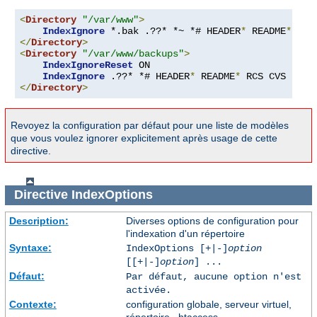
<
Directory
"/var/www"
>
IndexIgnore
 *.bak .??* *~ *# HEADER
*
 README
*
 RCS
</
Directory
>
<
Directory
"/var/www/backups"
>
IndexIgnoreReset
 ON

IndexIgnore
 .??* *# HEADER
*
 README
*
 RCS CVS 
*,
v 
</
Directory
>
Revoyez la configuration par défaut pour une liste de modèles
que vous voulez ignorer explicitement après usage de cette
directive.
Directive
IndexOptions
Description:
Diverses options de configuration pour
l'indexation d'un répertoire
Syntaxe:
IndexOptions [+|-]
option
[[+|-]
option
] ...
Défaut:
Par défaut, aucune option n'est
activée.
Contexte:
configuration globale, serveur virtuel,
répertoire, .htaccess