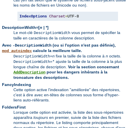
les noms de fichiers en Unicode ou non).
IndexOptions
Charset
=
UTF-8
DescriptionWidth=[
n
| *]
Le mot-clé
vous permet de spécifier la
DescriptionWidth
taille en caractères de la colonne description.
Avec
(ou si l'option n'est pas définie),
-DescriptionWidth
calcule la meilleure taille.
mod_autoindex
fixe la taille de la colonne à
n
octets.
DescriptionWidth=
n
ajuste la taille de la colonne à la plus
DescriptionWidth=*
longue chaîne de description.
Voir la section concernant
pour les dangers inhérants à la
AddDescription
troncature des descriptions.
FancyIndexing
Cette option active l'indexation "améliorée" des répertoires,
c'est à dire avec en-têtes de colonnes sous forme d'hyper-
liens auto-référants.
FoldersFirst
Lorsque cette option est activée, la liste des sous-répertoires
apparaîtra
toujours
en premier, suivie de la liste des fichiers
normaux du répertoire. Le listing comporte principalement
deux parties, les fichiers et les sous-répertoires, chacun d'eux