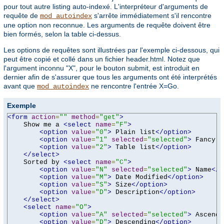
pour tout autre listing auto-indexé. L'interpréteur d'arguments de
requête de
s'arrête immédiatement s'il rencontre
mod_autoindex
une option non reconnue. Les arguments de requête doivent être
bien formés, selon la table ci-dessus.
Les options de requêtes sont illustrées par l'exemple ci-dessous, qui
peut être copié et collé dans un fichier header.html. Notez que
l'argument inconnu "X", pour le bouton submit, est introduit en
dernier afin de s'assurer que tous les arguments ont été interprétés
avant que
ne rencontre l'entrée X=Go.
mod_autoindex
Exemple
<form
action
=
""
method
=
"get"
>
    Show me a 
<select
name
=
"F"
>
<option
value
=
"0"
>
 Plain list
</option>
<option
value
=
"1"
selected
=
"selected"
>
 Fancy l
<option
value
=
"2"
>
 Table list
</option>
</select>
    Sorted by 
<select
name
=
"C"
>
<option
value
=
"N"
selected
=
"selected"
>
 Name
</o
<option
value
=
"M"
>
 Date Modified
</option>
<option
value
=
"S"
>
 Size
</option>
<option
value
=
"D"
>
 Description
</option>
</select>
<select
name
=
"O"
>
<option
value
=
"A"
selected
=
"selected"
>
 Ascendi
<option
value
=
"D"
>
 Descending
</option>