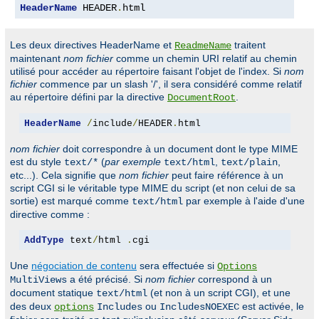
HeaderName
 HEADER
.
html
Les deux directives HeaderName et
traitent
ReadmeName
maintenant
nom fichier
comme un chemin URI relatif au chemin
utilisé pour accéder au répertoire faisant l'objet de l'index. Si
nom
fichier
commence par un slash '/', il sera considéré comme relatif
au répertoire défini par la directive
.
DocumentRoot
HeaderName
/
include
/
HEADER
.
html
nom fichier
doit correspondre à un document dont le type MIME
est du style
(
par exemple
,
,
text/*
text/html
text/plain
etc...). Cela signifie que
nom fichier
peut faire référence à un
script CGI si le véritable type MIME du script (et non celui de sa
sortie) est marqué comme
par exemple à l'aide d'une
text/html
directive comme :
AddType
 text
/
html 
.
cgi
Une
négociation de contenu
sera effectuée si
Options
a été précisé. Si
nom fichier
correspond à un
MultiViews
document statique
(et non à un script CGI), et une
text/html
des deux
ou
est activée, le
options
Includes
IncludesNOEXEC