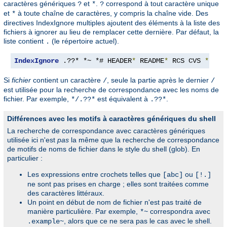
caractères génériques
et
.
correspond à tout caractère unique
?
*
?
et
à toute chaîne de caractères, y compris la chaîne vide. Des
*
directives IndexIgnore multiples ajoutent des éléments à la liste des
fichiers à ignorer au lieu de remplacer cette dernière. Par défaut, la
liste contient
(le répertoire actuel).
.
IndexIgnore
 .??* *~ *# HEADER
*
 README
*
 RCS CVS 
*,
v 
*
Si
fichier
contient un caractère
, seule la partie après le dernier
/
/
est utilisée pour la recherche de correspondance avec les noms de
fichier. Par exemple,
est équivalent à
.
*/.??*
.??*
Différences avec les motifs à caractères génériques du shell
La recherche de correspondance avec caractères génériques
utilisée ici n'est
pas
la même que la recherche de correspondance
de motifs de noms de fichier dans le style du shell (glob). En
particulier :
Les expressions entre crochets telles que
ou
[abc]
[!.]
ne sont pas prises en charge ; elles sont traitées comme
des caractères littéraux.
Un point en début de nom de fichier n'est pas traité de
manière particulière. Par exemple,
correspondra avec
*~
, alors que ce ne sera pas le cas avec le shell.
.example~