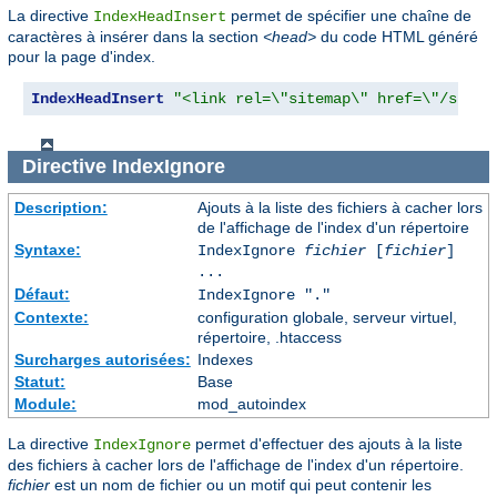
La directive
permet de spécifier une chaîne de
IndexHeadInsert
caractères à insérer dans la section
<head>
du code HTML généré
pour la page d'index.
IndexHeadInsert
"<link rel=\"sitemap\" href=\"/sitem
Directive
IndexIgnore
Description:
Ajouts à la liste des fichiers à cacher lors
de l'affichage de l'index d'un répertoire
Syntaxe:
IndexIgnore
fichier
[
fichier
]
...
Défaut:
IndexIgnore "."
Contexte:
configuration globale, serveur virtuel,
répertoire, .htaccess
Surcharges autorisées:
Indexes
Statut:
Base
Module:
mod_autoindex
La directive
permet d'effectuer des ajouts à la liste
IndexIgnore
des fichiers à cacher lors de l'affichage de l'index d'un répertoire.
fichier
est un nom de fichier ou un motif qui peut contenir les