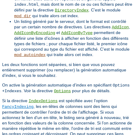
, mais dont le nom de ce ou ces fichiers peut être
index.html
défini par la directive
. C'est le module
DirectoryIndex
qui traite alors cet index.
mod_dir
Un listing généré par le serveur, dont le format est contrôlé
par un certain nombre de directives. Les directives
,
AddIcon
et
permettent de
AddIconByEncoding
AddIconByType
définir une liste d'icônes à afficher en fonction des différents
types de fichiers ; pour chaque fichier listé, le premier icône
qui correspond au type du fichier est affiché. C'est le module
qui traite alors cet index.
mod_autoindex
Les deux fonctions sont séparées, si bien que vous pouvez
entièrement supprimer (ou remplacer) la génération automatique
d'index, si vous le souhaitez.
On active la génération automatique d'index en spécifiant
Options
. Voir la directive
pour plus de détails.
+Indexes
Options
Si la directive
est spécifiée avec l'option
IndexOptions
, les en-têtes de colonnes sont des liens qui
FancyIndexing
permettent de contrôler l'ordre de tri de l'affichage. Si vous
actionnez le lien d'un en-tête, le listing sera généré à nouveau, trié
en fonction des valeurs de la colonne concernée. Si l'on actionne de
manière répétitive le même en-tête, l'ordre de tri est commuté entre
les ordres croissant et décroissant. On peut supprimer ces liens