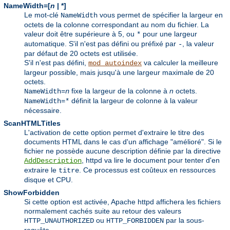
NameWidth=[
n
| *]
Le mot-clé
vous permet de spécifier la largeur en
NameWidth
octets de la colonne correspondant au nom du fichier. La
valeur doit être supérieure à 5, ou
pour une largeur
*
automatique. S'il n'est pas défini ou préfixé par
, la valeur
-
par défaut de 20 octets est utilisée.
S'il n'est pas défini,
va calculer la meilleure
mod_autoindex
largeur possible, mais jusqu'à une largeur maximale de 20
octets.
fixe la largeur de la colonne à
n
octets.
NameWidth=
n
définit la largeur de colonne à la valeur
NameWidth=*
nécessaire.
ScanHTMLTitles
L'activation de cette option permet d'extraire le titre des
documents HTML dans le cas d'un affichage "amélioré". Si le
fichier ne possède aucune description définie par la directive
, httpd va lire le document pour tenter d'en
AddDescription
extraire le
. Ce processus est coûteux en ressources
titre
disque et CPU.
ShowForbidden
Si cette option est activée, Apache httpd affichera les fichiers
normalement cachés suite au retour des valeurs
ou
par la sous-
HTTP_UNAUTHORIZED
HTTP_FORBIDDEN
requête.