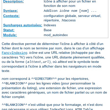
Description:
Icône à afficher pour un fichier en
fonction de son nom
Syntaxe:
AddIcon
icône
nom
[
nom
] ...
Contexte:
configuration globale, serveur virtuel,
répertoire, .htaccess
Surcharges autorisées:
Indexes
Statut:
Base
Module:
mod_autoindex
Cette directive permet de déterminer l'icône à afficher à côté d'un
fichier dont le nom se termine par
nom
, dans le cas d'un affichage
.
icône
est une URL relative (échappée par des
FancyIndexing
caractères '%') vers l'icône, une URL distante pleinement qualifiée,
ou de la forme
, où
alttext
est le symbole texte
(
alttext
,
url
)
correspondant à l'icône à afficher dans les navigateurs en mode
texte.
nom
correspond à
pour les répertoires,
^^DIRECTORY^^
pour les lignes vides (pour personnaliser la
^^BLANKICON^^
présentation du listing), une extension de fichier, une expression
avec caractères génériques, un nom de fichier partiel ou un nom de
fichier complet.
n'est utilisé que pour le formatage, et n'est donc
^^BLANKICON^^
pas nécessaire si vous utilisez
.
IndexOptions HTMLTable