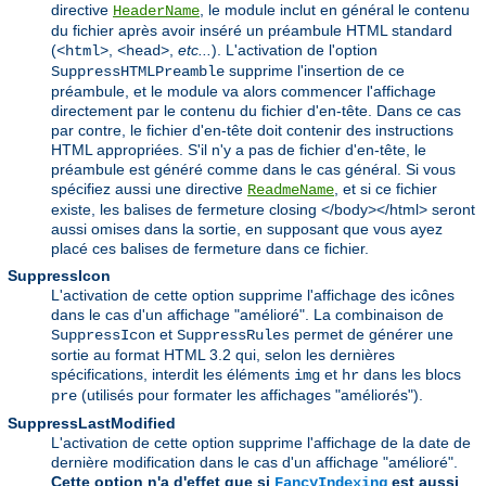
directive
, le module inclut en général le contenu
HeaderName
du fichier après avoir inséré un préambule HTML standard
(
,
,
etc...
). L'activation de l'option
<html>
<head>
supprime l'insertion de ce
SuppressHTMLPreamble
préambule, et le module va alors commencer l'affichage
directement par le contenu du fichier d'en-tête. Dans ce cas
par contre, le fichier d'en-tête doit contenir des instructions
HTML appropriées. S'il n'y a pas de fichier d'en-tête, le
préambule est généré comme dans le cas général. Si vous
spécifiez aussi une directive
, et si ce fichier
ReadmeName
existe, les balises de fermeture closing </body></html> seront
aussi omises dans la sortie, en supposant que vous ayez
placé ces balises de fermeture dans ce fichier.
SuppressIcon
L'activation de cette option supprime l'affichage des icônes
dans le cas d'un affichage "amélioré". La combinaison de
et
permet de générer une
SuppressIcon
SuppressRules
sortie au format HTML 3.2 qui, selon les dernières
spécifications, interdit les éléments
et
dans les blocs
img
hr
(utilisés pour formater les affichages "améliorés").
pre
SuppressLastModified
L'activation de cette option supprime l'affichage de la date de
dernière modification dans le cas d'un affichage "amélioré".
Cette option n'a d'effet que si
est aussi
FancyIndexing