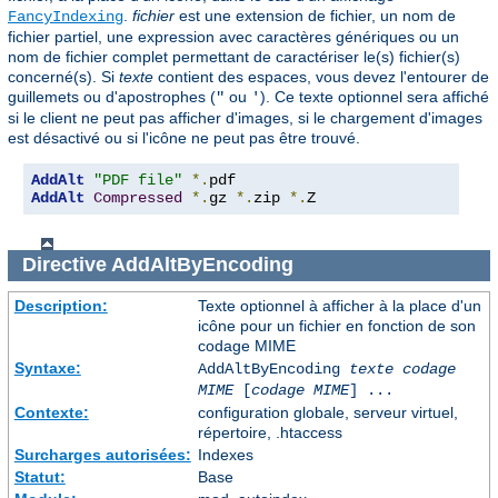
.
fichier
est une extension de fichier, un nom de
FancyIndexing
fichier partiel, une expression avec caractères génériques ou un
nom de fichier complet permettant de caractériser le(s) fichier(s)
concerné(s). Si
texte
contient des espaces, vous devez l'entourer de
guillemets ou d'apostrophes (
ou
). Ce texte optionnel sera affiché
"
'
si le client ne peut pas afficher d'images, si le chargement d'images
est désactivé ou si l'icône ne peut pas être trouvé.
AddAlt
"PDF file"
*.
AddAlt
Compressed
*.
gz 
*.
zip 
*.
Z
Directive
AddAltByEncoding
Description:
Texte optionnel à afficher à la place d'un
icône pour un fichier en fonction de son
codage MIME
Syntaxe:
AddAltByEncoding
texte
codage
MIME
[
codage MIME
] ...
Contexte:
configuration globale, serveur virtuel,
répertoire, .htaccess
Surcharges autorisées:
Indexes
Statut:
Base