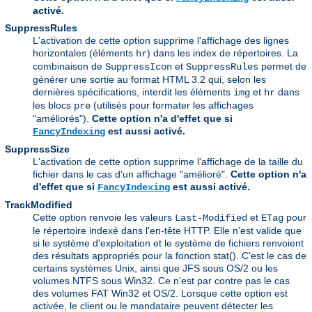
activé.
SuppressRules
L'activation de cette option supprime l'affichage des lignes
horizontales (éléments
) dans les index de répertoires. La
hr
combinaison de
et
permet de
SuppressIcon
SuppressRules
générer une sortie au format HTML 3.2 qui, selon les
dernières spécifications, interdit les éléments
et
dans
img
hr
les blocs
(utilisés pour formater les affichages
pre
"améliorés").
Cette option n'a d'effet que si
est aussi activé.
FancyIndexing
SuppressSize
L'activation de cette option supprime l'affichage de la taille du
fichier dans le cas d'un affichage "amélioré".
Cette option n'a
d'effet que si
est aussi activé.
FancyIndexing
TrackModified
Cette option renvoie les valeurs
et
pour
Last-Modified
ETag
le répertoire indexé dans l'en-tête HTTP. Elle n'est valide que
si le système d'exploitation et le système de fichiers renvoient
des résultats appropriés pour la fonction stat(). C'est le cas de
certains systèmes Unix, ainsi que JFS sous OS/2 ou les
volumes NTFS sous Win32. Ce n'est par contre pas le cas
des volumes FAT Win32 et OS/2. Lorsque cette option est
activée, le client ou le mandataire peuvent détecter les