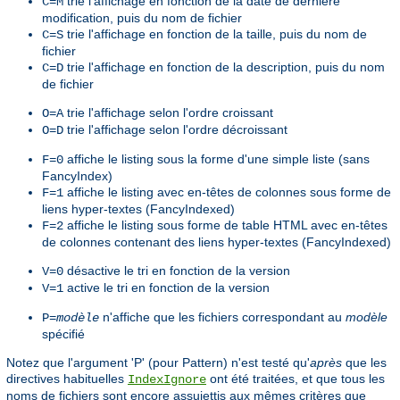
trie l'affichage en fonction de la date de dernière
C=M
modification, puis du nom de fichier
trie l'affichage en fonction de la taille, puis du nom de
C=S
fichier
trie l'affichage en fonction de la description, puis du nom
C=D
de fichier
trie l'affichage selon l'ordre croissant
O=A
trie l'affichage selon l'ordre décroissant
O=D
affiche le listing sous la forme d'une simple liste (sans
F=0
FancyIndex)
affiche le listing avec en-têtes de colonnes sous forme de
F=1
liens hyper-textes (FancyIndexed)
affiche le listing sous forme de table HTML avec en-têtes
F=2
de colonnes contenant des liens hyper-textes (FancyIndexed)
désactive le tri en fonction de la version
V=0
active le tri en fonction de la version
V=1
n'affiche que les fichiers correspondant au
modèle
P=
modèle
spécifié
Notez que l'argument 'P' (pour Pattern) n'est testé qu'
après
que les
directives habituelles
ont été traitées, et que tous les
IndexIgnore
noms de fichiers sont encore assujettis aux mêmes critères que