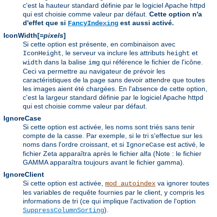
c'est la hauteur standard définie par le logiciel Apache httpd
qui est choisie comme valeur par défaut.
Cette option n'a
d'effet que si
est aussi activé.
FancyIndexing
IconWidth[=
pixels
]
Si cette option est présente, en combinaison avec
, le serveur va inclure les attributs
et
IconHeight
height
dans la balise
qui référence le fichier de l'icône.
width
img
Ceci va permettre au navigateur de prévoir les
caractéristiques de la page sans devoir attendre que toutes
les images aient été chargées. En l'absence de cette option,
c'est la largeur standard définie par le logiciel Apache httpd
qui est choisie comme valeur par défaut.
IgnoreCase
Si cette option est activée, les noms sont triés sans tenir
compte de la casse. Par exemple, si le tri s'effectue sur les
noms dans l'ordre croissant, et si
est activé, le
IgnoreCase
fichier Zeta apparaîtra après le fichier alfa (Note : le fichier
GAMMA apparaîtra toujours avant le fichier gamma).
IgnoreClient
Si cette option est activée,
va ignorer toutes
mod_autoindex
les variables de requête fournies par le client, y compris les
informations de tri (ce qui implique l'activation de l'option
).
SuppressColumnSorting