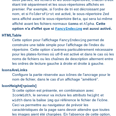
étant trié séparément et les sous-répertoires affichés en
premier. Par exemple, si l'ordre de tri est décroissant par
nom, et si
est activé, le sous-répertoire
FoldersFirst
Zed
sera affiché avant le sous-répertoire
, qui sera lui-même
Beta
affiché avant les fichiers normaux
et
.
Cette
Gamma
Alpha
option n'a d'effet que si
est aussi activé.
FancyIndexing
HTMLTable
Cette option pour l'affichage
permet de
FancyIndexing
construire une table simple pour l'affichage de l'index du
répertoire. Cette option s'avèrera particulièrement nécessaire
pour les plates-formes où utf-8 est activé et dans le cas où les
noms de fichiers ou les chaînes de description alternent entre
les ordres de lecture gauche à droite et droite à gauche.
IconsAreLinks
Configure la partie réservée aux icônes de l'ancrage pour le
nom de fichier, dans le cas d'un affichage "amélioré".
IconHeight[=
pixels
]
Si cette option est présente, en combinaison avec
, le serveur va inclure les attributs
et
IconWidth
height
dans la balise
qui référence le fichier de l'icône.
width
img
Ceci va permettre au navigateur de prévoir les
caractéristiques de la page sans devoir attendre que toutes
les images aient été chargées. En l'absence de cette option,