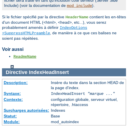
fichier sera traité en tant qu'inclusion côté serveur (Server Side
Include) (voir la documentation de
).
mod_include
Si le fichier spécifié par la directive
contient les en-têtes
HeaderName
d'un document HTML (<html>, <head>, etc...), vous serez
probablement amenés à définir
IndexOptions
, de manière à ce que ces balises ne
+SuppressHTMLPreamble
soient pas répétées.
Voir aussi
ReadmeName
Directive
IndexHeadInsert
Description:
Insère du texte dans la section HEAD de
la page d'index.
Syntaxe:
IndexHeadInsert
"marque ..."
Contexte:
configuration globale, serveur virtuel,
répertoire, .htaccess
Surcharges autorisées:
Indexes
Statut:
Base
Module:
mod_autoindex