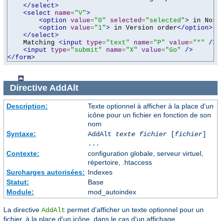
</select>
<select
name
=
"V"
>
<option
value
=
"0"
selected
=
"selected"
>
 in Norm
<option
value
=
"1"
>
 in Version order
</option>
</select>
    Matching 
<input
type
=
"text"
name
=
"P"
value
=
"*"
/>
<input
type
=
"submit"
name
=
"X"
value
=
"Go"
/>
</form>
Directive
AddAlt
Description:
Texte optionnel à afficher à la place d'un
icône pour un fichier en fonction de son
nom
Syntaxe:
AddAlt
texte
fichier
[
fichier
]
...
Contexte:
configuration globale, serveur virtuel,
répertoire, .htaccess
Surcharges autorisées:
Indexes
Statut:
Base
Module:
mod_autoindex
La directive
permet d'afficher un texte optionnel pour un
AddAlt
fichier, à la place d'un icône, dans le cas d'un affichage