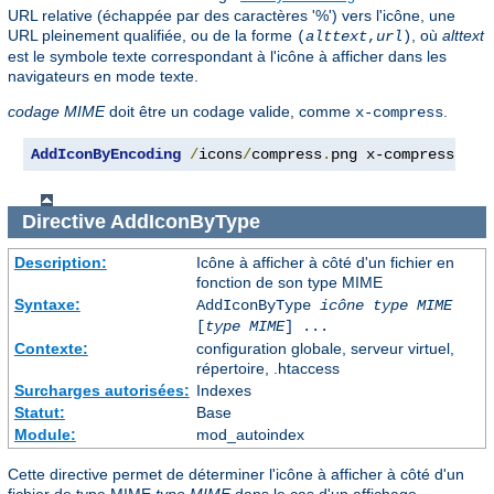
URL relative (échappée par des caractères '%') vers l'icône, une
URL pleinement qualifiée, ou de la forme
, où
alttext
(
alttext
,
url
)
est le symbole texte correspondant à l'icône à afficher dans les
navigateurs en mode texte.
codage MIME
doit être un codage valide, comme
.
x-compress
AddIconByEncoding
/
icons
/
compress
.
png x-compress
Directive
AddIconByType
Description:
Icône à afficher à côté d'un fichier en
fonction de son type MIME
Syntaxe:
AddIconByType
icône
type MIME
[
type MIME
] ...
Contexte:
configuration globale, serveur virtuel,
répertoire, .htaccess
Surcharges autorisées:
Indexes
Statut:
Base
Module:
mod_autoindex
Cette directive permet de déterminer l'icône à afficher à côté d'un
fichier de type MIME
type MIME
dans le cas d'un affichage