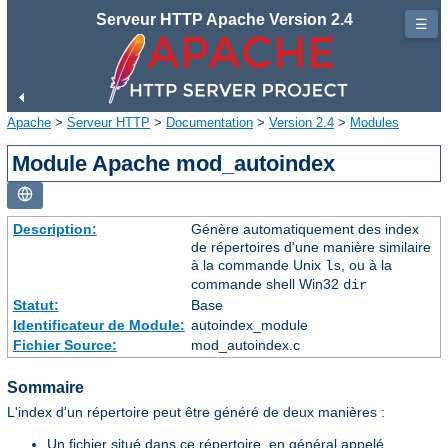
Serveur HTTP Apache Version 2.4
☰
Apache
>
Serveur HTTP
>
Documentation
>
Version 2.4
>
Modules
Module Apache mod_autoindex
Description:
Génère automatiquement des index
de répertoires d'une manière similaire
à la commande Unix
, ou à la
ls
commande shell Win32
dir
Statut:
Base
Identificateur de Module:
autoindex_module
Fichier Source:
mod_autoindex.c
Sommaire
L'index d'un répertoire peut être généré de deux manières :
Un fichier situé dans ce répertoire, en général appelé