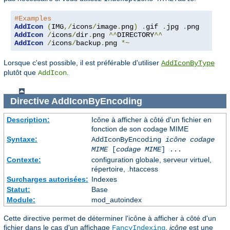
#Examples
AddIcon
(
IMG
,/
icons
/
image
.
png
)
.
gif 
.
jpg 
.
AddIcon
/
icons
/
dir
.
png 
^^
DIRECTORY
^^
AddIcon
/
icons
/
backup
.
png 
*~
Lorsque c'est possible, il est préférable d'utiliser
AddIconByType
plutôt que
.
AddIcon
Directive
AddIconByEncoding
Description:
Icône à afficher à côté d'un fichier en
fonction de son codage MIME
Syntaxe:
AddIconByEncoding
icône
codage
MIME
[
codage MIME
] ...
Contexte:
configuration globale, serveur virtuel,
répertoire, .htaccess
Surcharges autorisées:
Indexes
Statut:
Base
Module:
mod_autoindex
Cette directive permet de déterminer l'icône à afficher à côté d'un
fichier dans le cas d'un affichage
.
icône
est une
FancyIndexing