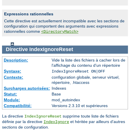
Expressions rationnelles
Cette directive est actuellement incompatible avec les sections de
configuration qui comportent des arguments avec expressions
rationnelles comme
<DirectoryMatch>
Directive
IndexIgnoreReset
Description:
Vide la liste des fichiers à cacher lors de
l'affichage du contenu d'un répertoire
Syntaxe:
IndexIgnoreReset ON|OFF
Contexte:
configuration globale, serveur virtuel,
répertoire, .htaccess
Surcharges autorisées:
Indexes
Statut:
Base
Module:
mod_autoindex
Compatibilité:
Versions 2.3.10 et supérieures
La directive
supprime toute liste de fichiers
IndexIgnoreReset
définie par la directive
et héritée par ailleurs d'autres
IndexIgnore
sections de configuration.