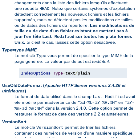
changements dans la liste des fichiers lorsqu'ils effectuent
une requête
. Notez que certains systèmes d'exploitation
HEAD
détectent correctement les nouveaux fichiers et les fichiers
supprimés, mais ne détectent pas les modifications de tailles
ou de dates des fichiers du répertoire.
Les modifications de
taille ou de date d'un fichier existant ne mettent pas à
jour l'en-tête
sur toutes les plate-formes
Last-Modified
Unix.
Si c'est le cas, laissez cette option désactivée.
Type=
type MIME
Le mot-clé
vous permet de spécifier le type MIME de la
Type
page générée. La valeur par défaut est
text/html
.
IndexOptions
Type
=
text
/
plain
UseOldDateFormat
(
Apache HTTP Server versions 2.4.26 et
ultérieures
)
Le format de date utilisé dans le champ
avait
Last Modified
été modifié par inadvertance de
en
"%d-%b-%Y %H:%M"
"%Y-
dans la version 2.4.0. Cette option permet de
%m-%d %H:%M"
restaurer le format de date des versions 2.2 et antérieures.
VersionSort
Le mot-clé
permet de trier les fichiers
VersionSort
contenant des numéros de version d'une manière spécifique.