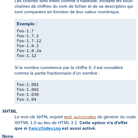
Les chaînes sont triées comme d'habitude, excepté les sous-
chaînes de chiffres du nom de fichier et de sa description qui
sont comparées en fonction de leur valeur numérique.
Exemple :
foo-1.7
foo-1.7.2
foo-1.7.12
foo-1.8.2
foo-1.8.2a
foo-1.12
Si le nombre commence par le chiffre 0, il est considéré
comme la partie fractionnaire d'un nombre :
foo-1.001
foo-1.002
foo-1.030
foo-1.04
XHTML
Le mot-clé
enjoint
de générer du code
XHTML
mod_autoindex
XHTML 1.0 au lieu de HTML 3.2.
Cette option n'a d'effet
que si
est aussi activé.
FancyIndexing
None