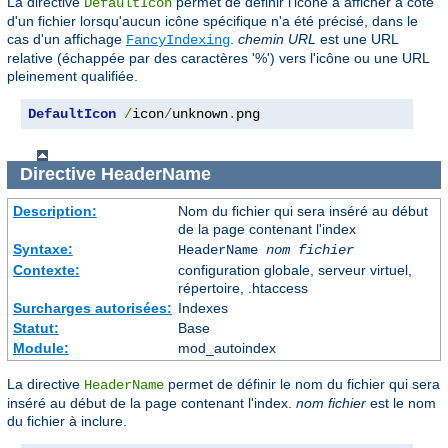
La directive
permet de définir l'icône à afficher à côté
DefaultIcon
d'un fichier lorsqu'aucun icône spécifique n'a été précisé, dans le
cas d'un affichage
.
chemin URL
est une URL
FancyIndexing
relative (échappée par des caractères '%') vers l'icône ou une URL
pleinement qualifiée.
DefaultIcon
/
icon
/
unknown
.
png
Directive
HeaderName
Description:
Nom du fichier qui sera inséré au début
de la page contenant l'index
Syntaxe:
HeaderName
nom fichier
Contexte:
configuration globale, serveur virtuel,
répertoire, .htaccess
Surcharges autorisées:
Indexes
Statut:
Base
Module:
mod_autoindex
La directive
permet de définir le nom du fichier qui sera
HeaderName
inséré au début de la page contenant l'index.
nom fichier
est le nom
du fichier à inclure.