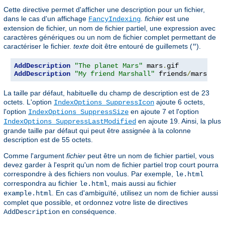
Cette directive permet d'afficher une description pour un fichier,
dans le cas d'un affichage
.
fichier
est une
FancyIndexing
extension de fichier, un nom de fichier partiel, une expression avec
caractères génériques ou un nom de fichier complet permettant de
caractériser le fichier.
texte
doit être entouré de guillemets (
).
"
AddDescription
"The planet Mars"
 mars
.
AddDescription
"My friend Marshall"
 friends
/
mars
.
gif
La taille par défaut, habituelle du champ de description est de 23
octets. L'option
ajoute 6 octets,
IndexOptions SuppressIcon
l'option
en ajoute 7 et l'option
IndexOptions SuppressSize
en ajoute 19. Ainsi, la plus
IndexOptions SuppressLastModified
grande taille par défaut qui peut être assignée à la colonne
description est de 55 octets.
Comme l'argument
fichier
peut être un nom de fichier partiel, vous
devez garder à l'esprit qu'un nom de fichier partiel trop court pourra
correspondre à des fichiers non voulus. Par exemple,
le.html
correspondra au fichier
, mais aussi au fichier
le.html
. En cas d'ambiguïté, utilisez un nom de fichier aussi
example.html
complet que possible, et ordonnez votre liste de directives
en conséquence.
AddDescription