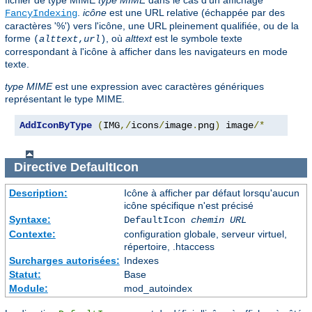
.
icône
est une URL relative (échappée par des
FancyIndexing
caractères '%') vers l'icône, une URL pleinement qualifiée, ou de la
forme
, où
alttext
est le symbole texte
(
alttext
,
url
)
correspondant à l'icône à afficher dans les navigateurs en mode
texte.
type MIME
est une expression avec caractères génériques
représentant le type MIME.
AddIconByType
(
IMG
,/
icons
/
image
.
png
)
 image
/*
Directive
DefaultIcon
Description:
Icône à afficher par défaut lorsqu'aucun
icône spécifique n'est précisé
Syntaxe:
DefaultIcon
chemin URL
Contexte:
configuration globale, serveur virtuel,
répertoire, .htaccess
Surcharges autorisées:
Indexes
Statut:
Base
Module:
mod_autoindex