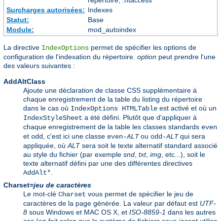
Surcharges autorisées:
Indexes
Statut:
Base
Module:
mod_autoindex
La directive
permet de spécifier les options de
IndexOptions
configuration de l'indexation du répertoire.
option
peut prendre l'une
des valeurs suivantes :
AddAltClass
Ajoute une déclaration de classe CSS supplémentaire à
chaque enregistrement de la table du listing du répertoire
dans le cas où
est activé et où un
IndexOptions HTMLTable
a été défini. Plutôt que d'appliquer à
IndexStyleSheet
chaque enregistrement de la table les classes standards
even
et
, c'est ici une classe
ou
qui sera
odd
even-
ALT
odd-
ALT
appliquée, où
ALT
sera soit le texte alternatif standard associé
au style du fichier (par exemple
snd
,
txt
,
img
, etc...), soit le
texte alternatif défini par une des différentes directives
.
AddAlt*
Charset=
jeu de caractères
Le mot-clé
vous permet de spécifier le jeu de
Charset
caractères de la page générée. La valeur par défaut est
UTF-
8
sous Windows et MAC OS X, et
ISO-8859-1
dans les autres
cas (en fait selon que le système de fichiers sous-jacent utilise