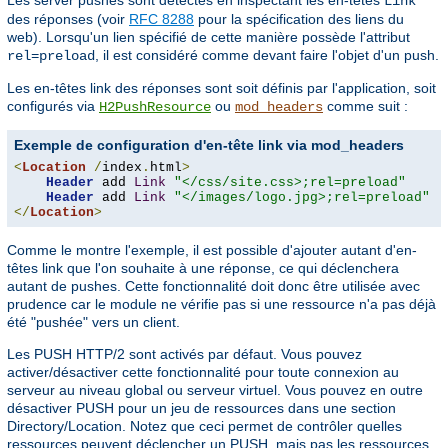
Link
des réponses (voir
RFC 8288
pour la spécification des liens du
web). Lorsqu'un lien spécifié de cette manière possède l'attribut
, il est considéré comme devant faire l'objet d'un push.
rel=preload
Les en-têtes link des réponses sont soit définis par l'application, soit
configurés via
ou
comme suit :
H2PushResource
mod_headers
Exemple de configuration d'en-tête link via mod_headers
<
Location
/
index
.
html
>
Header
 add 
Link
"</css/site.css>;rel=preload"
Header
 add 
Link
"</images/logo.jpg>;rel=preload"
</
Location
>
Comme le montre l'exemple, il est possible d'ajouter autant d'en-
têtes link que l'on souhaite à une réponse, ce qui déclenchera
autant de pushes. Cette fonctionnalité doit donc être utilisée avec
prudence car le module ne vérifie pas si une ressource n'a pas déjà
été "pushée" vers un client.
Les PUSH HTTP/2 sont activés par défaut. Vous pouvez
activer/désactiver cette fonctionnalité pour toute connexion au
serveur au niveau global ou serveur virtuel. Vous pouvez en outre
désactiver PUSH pour un jeu de ressources dans une section
Directory/Location. Notez que ceci permet de contrôler quelles
ressources peuvent déclencher un PUSH, mais pas les ressources