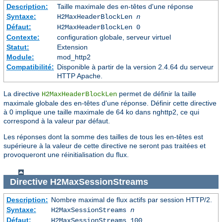
Description:
Taille maximale des en-têtes d'une réponse
Syntaxe:
H2MaxHeaderBlockLen
n
Défaut:
H2MaxHeaderBlockLen 0
Contexte:
configuration globale, serveur virtuel
Statut:
Extension
Module:
mod_http2
Compatibilité:
Disponible à partir de la version 2.4.64 du serveur
HTTP Apache.
La directive
permet de définir la taille
H2MaxHeaderBlockLen
maximale globale des en-têtes d'une réponse. Définir cette directive
à 0 implique une taille maximale de 64 ko dans nghttp2, ce qui
correspond à la valeur par défaut.
Les réponses dont la somme des tailles de tous les en-têtes est
supérieure à la valeur de cette directive ne seront pas traitées et
provoqueront une réinitialisation du flux.
Directive
H2MaxSessionStreams
Description:
Nombre maximal de flux actifs par session HTTP/2.
Syntaxe:
H2MaxSessionStreams
n
Défaut:
H2MaxSessionStreams 100