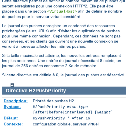
Cette directive permet de définir le nombre maximum de pushes qui
seront enregistrés pour une connexion HTTP/2. Elle peut être
placée dans une section
afin de définir le nombre
<VirtualHost>
de pushes pour le serveur virtuel considéré.
Le journal des pushes enregistre un condensé des ressources
préchargées (leurs URLs) afin d'éviter les duplications de pushes
pour une même connexion. Cependant, ces données ne sont pas
conservées, et les clients qui ouvrent une nouvelle connexion se
verront à nouveau affecter les mêmes pushes.
Si la taille maximale est atteinte, les nouvelles entrées remplacent
les plus anciennes. Une entrée du journal nécessitant 8 octets, un
journal de 256 entrées consomme 2 Ko de mémoire.
Si cette directive est définie à 0, le journal des pushes est désactivé.
Directive
H2PushPriority
Description:
Priorité des pushes H2
Syntaxe:
H2PushPriority
mime-type
[after|before|interleaved] [
weight
]
Défaut:
H2PushPriority * After 16
Contexte:
configuration globale, serveur virtuel