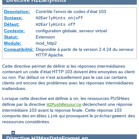
Directive
H2EarlyHints
Description:
Contrôle l'envoi de codes d'état 103
Syntaxe:
H2EarlyHints on|off
Défaut:
H2EarlyHints off
Contexte:
configuration globale, serveur virtuel
Statut:
Extension
Module:
mod_http2
Compatibilité:
Disponible à partir de la version 2.4.24 du serveur
HTTP Apache.
Cette directive permet de définir si les réponses intermédiaires
contenant un code d'état HTTP 103 doivent être envoyées au client
ou non. Par défaut ce n'est actuellement pas le cas car certains
clients ont encore des problèmes avec les réponses intermédiaires
inattendues.
Lorsque cette directive est définie à
, les ressources PUSHées
on
définie par la directive
déclenchent une réponse
H2PushResource
intermédiaire 103 avant la réponse finale. Cette réponse 103
comporte des en-têtes
qui provoquent le
des
Link
préchargement
ressources considérées.
Directive
H2MaxDataFrameLen