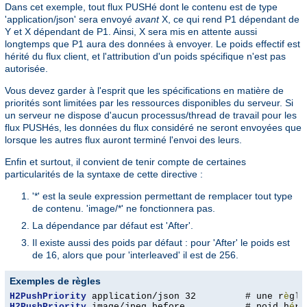
Dans cet exemple, tout flux PUSHé dont le contenu est de type
'application/json' sera envoyé
avant
X, ce qui rend P1 dépendant de
Y et X dépendant de P1. Ainsi, X sera mis en attente aussi
longtemps que P1 aura des données à envoyer. Le poids effectif est
hérité du flux client, et l'attribution d'un poids spécifique n'est pas
autorisée.
Vous devez garder à l'esprit que les spécifications en matière de
priorités sont limitées par les ressources disponibles du serveur. Si
un serveur ne dispose d'aucun processus/thread de travail pour les
flux PUSHés, les données du flux considéré ne seront envoyées que
lorsque les autres flux auront terminé l'envoi des leurs.
Enfin et surtout, il convient de tenir compte de certaines
particularités de la syntaxe de cette directive :
'*' est la seule expression permettant de remplacer tout type
de contenu. 'image/*' ne fonctionnera pas.
La dépendance par défaut est 'After'.
Il existe aussi des poids par défaut : pour 'After' le poids est
de 16, alors que pour 'interleaved' il est de 256.
Exemples de règles
H2PushPriority
 application/json 32         # une r
è
gle
H2PushPriority
 image/jpeg before           # poid h
é
ri