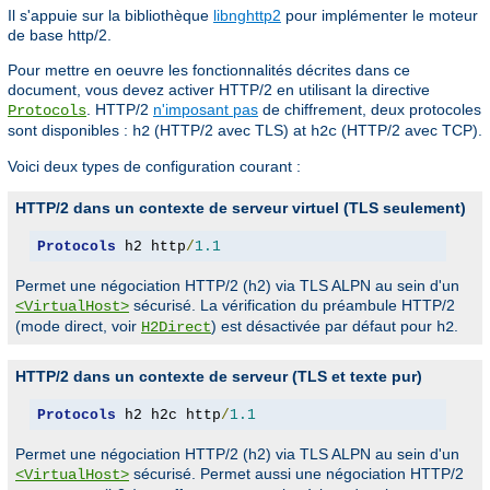
Il s'appuie sur la bibliothèque
libnghttp2
pour implémenter le moteur
de base http/2.
Pour mettre en oeuvre les fonctionnalités décrites dans ce
document, vous devez activer HTTP/2 en utilisant la directive
. HTTP/2
n'imposant pas
de chiffrement, deux protocoles
Protocols
sont disponibles :
(HTTP/2 avec TLS) at
(HTTP/2 avec TCP).
h2
h2c
Voici deux types de configuration courant :
HTTP/2 dans un contexte de serveur virtuel (TLS seulement)
Protocols
 h2 http
/
1.1
Permet une négociation HTTP/2 (h2) via TLS ALPN au sein d'un
sécurisé. La vérification du préambule HTTP/2
<VirtualHost>
(mode direct, voir
) est désactivée par défaut pour
.
H2Direct
h2
HTTP/2 dans un contexte de serveur (TLS et texte pur)
Protocols
 h2 h2c http
/
1.1
Permet une négociation HTTP/2 (h2) via TLS ALPN au sein d'un
sécurisé. Permet aussi une négociation HTTP/2
<VirtualHost>