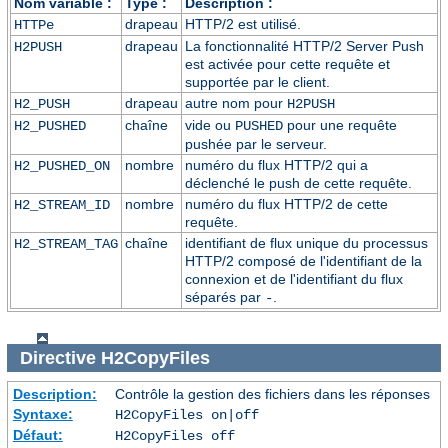
Nom variable :
Type :
Description :
drapeau
HTTP/2 est utilisé.
HTTPe
drapeau
La fonctionnalité HTTP/2 Server Push
H2PUSH
est activée pour cette requête et
supportée par le client.
drapeau
autre nom pour
H2_PUSH
H2PUSH
chaîne
vide ou
pour une requête
H2_PUSHED
PUSHED
pushée par le serveur.
nombre
numéro du flux HTTP/2 qui a
H2_PUSHED_ON
déclenché le push de cette requête.
nombre
numéro du flux HTTP/2 de cette
H2_STREAM_ID
requête.
chaîne
identifiant de flux unique du processus
H2_STREAM_TAG
HTTP/2 composé de l'identifiant de la
connexion et de l'identifiant du flux
séparés par
.
-
Directive
H2CopyFiles
Description:
Contrôle la gestion des fichiers dans les réponses
Syntaxe:
H2CopyFiles on|off
Défaut:
H2CopyFiles off