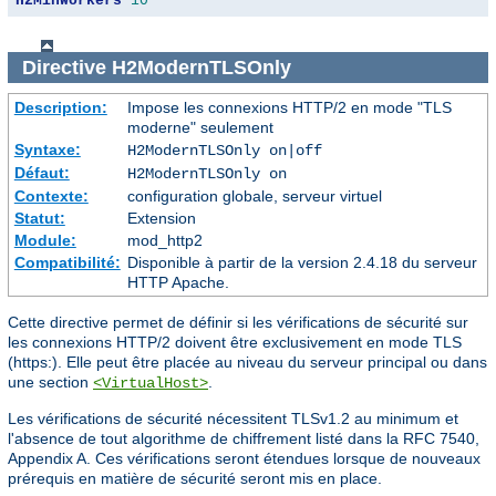
H2MinWorkers
10
Directive
H2ModernTLSOnly
Description:
Impose les connexions HTTP/2 en mode "TLS
moderne" seulement
Syntaxe:
H2ModernTLSOnly on|off
Défaut:
H2ModernTLSOnly on
Contexte:
configuration globale, serveur virtuel
Statut:
Extension
Module:
mod_http2
Compatibilité:
Disponible à partir de la version 2.4.18 du serveur
HTTP Apache.
Cette directive permet de définir si les vérifications de sécurité sur
les connexions HTTP/2 doivent être exclusivement en mode TLS
(https:). Elle peut être placée au niveau du serveur principal ou dans
une section
.
<VirtualHost>
Les vérifications de sécurité nécessitent TLSv1.2 au minimum et
l'absence de tout algorithme de chiffrement listé dans la RFC 7540,
Appendix A. Ces vérifications seront étendues lorsque de nouveaux
prérequis en matière de sécurité seront mis en place.