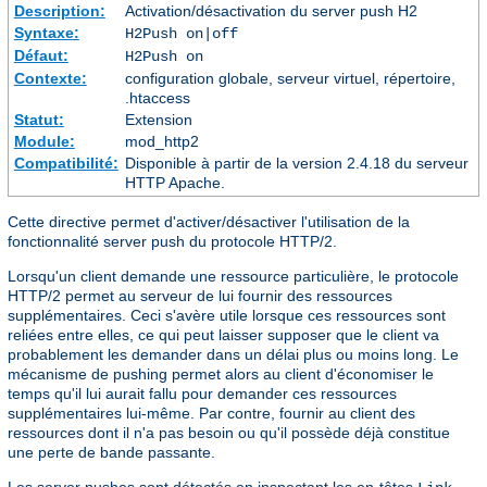
Description:
Activation/désactivation du server push H2
Syntaxe:
H2Push on|off
Défaut:
H2Push on
Contexte:
configuration globale, serveur virtuel, répertoire,
.htaccess
Statut:
Extension
Module:
mod_http2
Compatibilité:
Disponible à partir de la version 2.4.18 du serveur
HTTP Apache.
Cette directive permet d'activer/désactiver l'utilisation de la
fonctionnalité server push du protocole HTTP/2.
Lorsqu'un client demande une ressource particulière, le protocole
HTTP/2 permet au serveur de lui fournir des ressources
supplémentaires. Ceci s'avère utile lorsque ces ressources sont
reliées entre elles, ce qui peut laisser supposer que le client va
probablement les demander dans un délai plus ou moins long. Le
mécanisme de pushing permet alors au client d'économiser le
temps qu'il lui aurait fallu pour demander ces ressources
supplémentaires lui-même. Par contre, fournir au client des
ressources dont il n'a pas besoin ou qu'il possède déjà constitue
une perte de bande passante.
Les server pushes sont détectés en inspectant les en-têtes