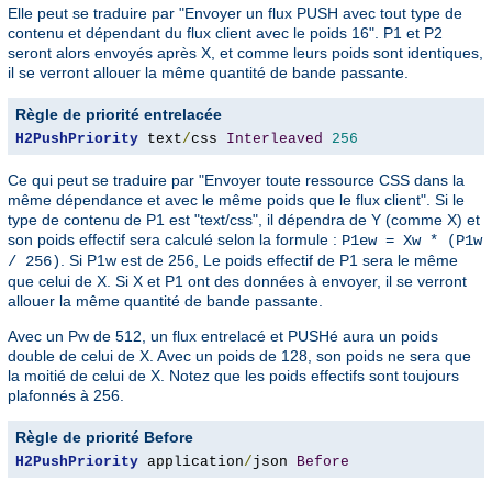
Elle peut se traduire par "Envoyer un flux PUSH avec tout type de
contenu et dépendant du flux client avec le poids 16". P1 et P2
seront alors envoyés après X, et comme leurs poids sont identiques,
il se verront allouer la même quantité de bande passante.
Règle de priorité entrelacée
H2PushPriority
 text
/
css 
Interleaved
256
Ce qui peut se traduire par "Envoyer toute ressource CSS dans la
même dépendance et avec le même poids que le flux client". Si le
type de contenu de P1 est "text/css", il dépendra de Y (comme X) et
son poids effectif sera calculé selon la formule :
P1ew = Xw * (P1w
. Si P1w est de 256, Le poids effectif de P1 sera le même
/ 256)
que celui de X. Si X et P1 ont des données à envoyer, il se verront
allouer la même quantité de bande passante.
Avec un Pw de 512, un flux entrelacé et PUSHé aura un poids
double de celui de X. Avec un poids de 128, son poids ne sera que
la moitié de celui de X. Notez que les poids effectifs sont toujours
plafonnés à 256.
Règle de priorité Before
H2PushPriority
 application
/
json 
Before