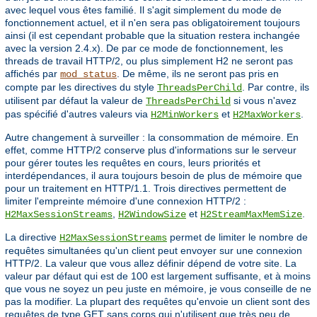
avec lequel vous êtes familié. Il s'agit simplement du mode de
fonctionnement actuel, et il n'en sera pas obligatoirement toujours
ainsi (il est cependant probable que la situation restera inchangée
avec la version 2.4.x). De par ce mode de fonctionnement, les
threads de travail HTTP/2, ou plus simplement H2 ne seront pas
affichés par
. De même, ils ne seront pas pris en
mod_status
compte par les directives du style
. Par contre, ils
ThreadsPerChild
utilisent par défaut la valeur de
si vous n'avez
ThreadsPerChild
pas spécifié d'autres valeurs via
et
.
H2MinWorkers
H2MaxWorkers
Autre changement à surveiller : la consommation de mémoire. En
effet, comme HTTP/2 conserve plus d'informations sur le serveur
pour gérer toutes les requêtes en cours, leurs priorités et
interdépendances, il aura toujours besoin de plus de mémoire que
pour un traitement en HTTP/1.1. Trois directives permettent de
limiter l'empreinte mémoire d'une connexion HTTP/2 :
,
et
.
H2MaxSessionStreams
H2WindowSize
H2StreamMaxMemSize
La directive
permet de limiter le nombre de
H2MaxSessionStreams
requêtes simultanées qu'un client peut envoyer sur une connexion
HTTP/2. La valeur que vous allez définir dépend de votre site. La
valeur par défaut qui est de 100 est largement suffisante, et à moins
que vous ne soyez un peu juste en mémoire, je vous conseille de ne
pas la modifier. La plupart des requêtes qu'envoie un client sont des
requêtes de type GET sans corps qui n'utilisent que très peu de