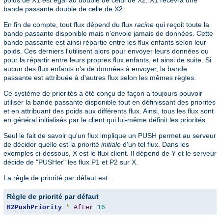
poids de X1 est égal au double de celui de X2, X1 recevra une
bande passante double de celle de X2.
En fin de compte, tout flux dépend du flux
racine
qui reçoit toute la
bande passante disponible mais n'envoie jamais de données. Cette
bande passante est ainsi répartie entre les flux enfants selon leur
poids. Ces derniers l'utilisent alors pour envoyer leurs données ou
pour la répartir entre leurs propres flux enfants, et ainsi de suite. Si
aucun des flux enfants n'a de données à envoyer, la bande
passante est attribuée à d'autres flux selon les mêmes règles.
Ce système de priorités a été conçu de façon a toujours pouvoir
utiliser la bande passante disponible tout en définissant des priorités
et en attribuant des poids aux différents flux. Ainsi, tous les flux sont
en général initialisés par le client qui lui-même définit les priorités.
Seul le fait de savoir qu'un flux implique un PUSH permet au serveur
de décider quelle est la priorité
initiale
d'un tel flux. Dans les
exemples ci-dessous, X est le flux client. Il dépend de Y et le serveur
décide de "PUSHer" les flux P1 et P2 sur X.
La règle de priorité par défaut est :
Règle de priorité par défaut
H2PushPriority
*
After
16