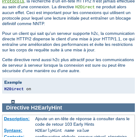
, la recherche d'un en-tête HTTP/2 n'est jamais effectuée
Protocols
au sein d'une connexion. La directive
ne produit alors
H2Direct
aucun effet. Ceci est important pour les connexions qui utilisent un
protocole pour lequel une lecture initiale peut entraîner un blocage
définitif comme NNTP.
Pour un client qui sait qu'un serveur supporte h2c, la communication
directe HTTP/2 dispense le client d'une mise à jour HTTP/1.1, ce qui
entraîne une amélioration des performances et évite les restrictions
sur les corps de requête suite à une mise à jour.
Cette directive rend aussi h2c plus attractif pour les communications
de serveur à serveur lorsque la connexion est sure ou peut être
sécurisée d'une manière ou d'une autre.
Exemple
H2Direct
 on
Directive
H2EarlyHint
Description:
Ajoute un en-tête de réponse à consulter dans le
code de retour 103 Early Hints
Syntaxe:
H2EarlyHint
name
value
Contexte:
configuration globale, serveur virtuel, répertoire,