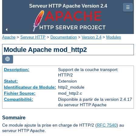
Serveur HTTP Apache Version 2.4
☰
Apache
>
Serveur HTTP
>
Documentation
>
Version 2.4
>
Modules
Module Apache mod_http2
Description:
Support de la couche transport
HTTP/2
Statut:
Extension
Identificateur de Module:
http2_module
Fichier Source:
mod_http2.c
Compatibilité:
Disponible à partir de la version 2.4.17
du serveur HTTP Apache
Sommaire
Ce module ajoute la prise en charge de HTTP/2 (
RFC 7540
) au
serveur HTTP Apache.