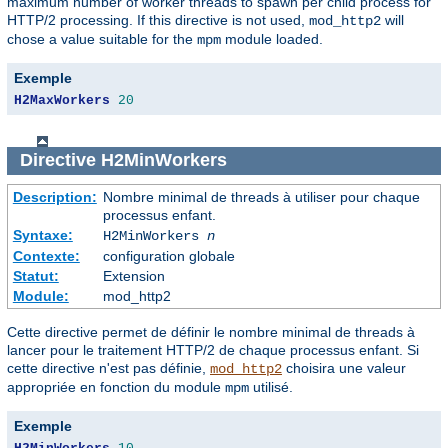
maximum number of worker threads to spawn per child process for
HTTP/2 processing. If this directive is not used,
will
mod_http2
chose a value suitable for the
module loaded.
mpm
Exemple
H2MaxWorkers
20
Directive
H2MinWorkers
Description:
Nombre minimal de threads à utiliser pour chaque
processus enfant.
Syntaxe:
H2MinWorkers
n
Contexte:
configuration globale
Statut:
Extension
Module:
mod_http2
Cette directive permet de définir le nombre minimal de threads à
lancer pour le traitement HTTP/2 de chaque processus enfant. Si
cette directive n'est pas définie,
choisira une valeur
mod_http2
appropriée en fonction du module
utilisé.
mpm
Exemple