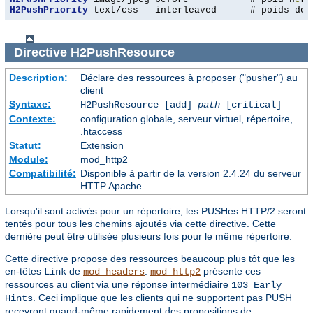
H2PushPriority
 text/css   interleaved      # poids de 
Directive
H2PushResource
Description:
Déclare des ressources à proposer ("pusher") au
client
Syntaxe:
H2PushResource [add]
path
[critical]
Contexte:
configuration globale, serveur virtuel, répertoire,
.htaccess
Statut:
Extension
Module:
mod_http2
Compatibilité:
Disponible à partir de la version 2.4.24 du serveur
HTTP Apache.
Lorsqu'il sont activés pour un répertoire, les PUSHes HTTP/2 seront
tentés pour tous les chemins ajoutés via cette directive. Cette
dernière peut être utilisée plusieurs fois pour le même répertoire.
Cette directive propose des ressources beaucoup plus tôt que les
en-têtes
de
.
présente ces
Link
mod_headers
mod_http2
ressources au client via une réponse intermédiaire
103 Early
. Ceci implique que les clients qui ne supportent pas PUSH
Hints
recevront quand-même rapidement des propositions de