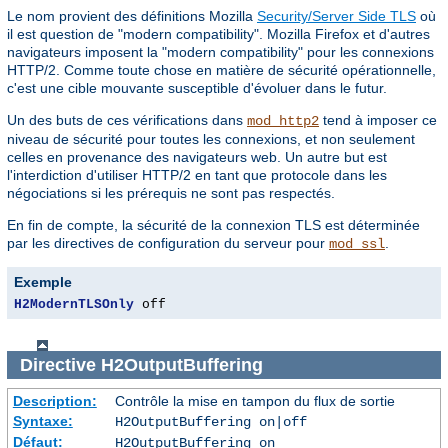
Le nom provient des définitions Mozilla
Security/Server Side TLS
où
il est question de "modern compatibility". Mozilla Firefox et d'autres
navigateurs imposent la "modern compatibility" pour les connexions
HTTP/2. Comme toute chose en matière de sécurité opérationnelle,
c'est une cible mouvante susceptible d'évoluer dans le futur.
Un des buts de ces vérifications dans
tend à imposer ce
mod_http2
niveau de sécurité pour toutes les connexions, et non seulement
celles en provenance des navigateurs web. Un autre but est
l'interdiction d'utiliser HTTP/2 en tant que protocole dans les
négociations si les prérequis ne sont pas respectés.
En fin de compte, la sécurité de la connexion TLS est déterminée
par les directives de configuration du serveur pour
.
mod_ssl
Exemple
H2ModernTLSOnly
 off
Directive
H2OutputBuffering
Description:
Contrôle la mise en tampon du flux de sortie
Syntaxe:
H2OutputBuffering on|off
Défaut:
H2OutputBuffering on