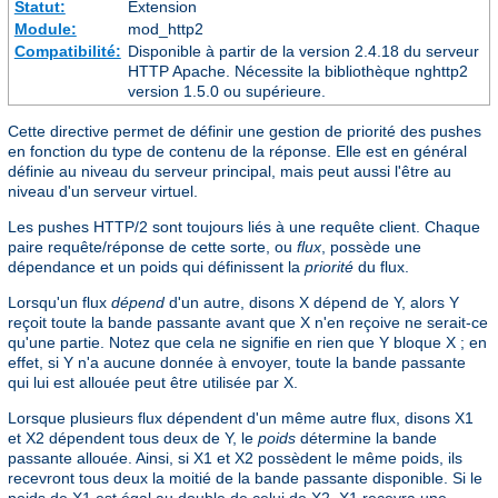
Statut:
Extension
Module:
mod_http2
Compatibilité:
Disponible à partir de la version 2.4.18 du serveur
HTTP Apache. Nécessite la bibliothèque nghttp2
version 1.5.0 ou supérieure.
Cette directive permet de définir une gestion de priorité des pushes
en fonction du type de contenu de la réponse. Elle est en général
définie au niveau du serveur principal, mais peut aussi l'être au
niveau d'un serveur virtuel.
Les pushes HTTP/2 sont toujours liés à une requête client. Chaque
paire requête/réponse de cette sorte, ou
flux
, possède une
dépendance et un poids qui définissent la
priorité
du flux.
Lorsqu'un flux
dépend
d'un autre, disons X dépend de Y, alors Y
reçoit toute la bande passante avant que X n'en reçoive ne serait-ce
qu'une partie. Notez que cela ne signifie en rien que Y bloque X ; en
effet, si Y n'a aucune donnée à envoyer, toute la bande passante
qui lui est allouée peut être utilisée par X.
Lorsque plusieurs flux dépendent d'un même autre flux, disons X1
et X2 dépendent tous deux de Y, le
poids
détermine la bande
passante allouée. Ainsi, si X1 et X2 possèdent le même poids, ils
recevront tous deux la moitié de la bande passante disponible. Si le