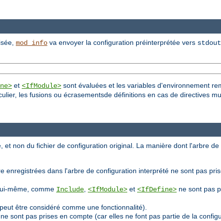
e
lisée,
va envoyer la configuration préinterprétée vers
mod_info
stdout
et
sont évaluées et les variables d'environnement re
ne>
<IfModule>
culier, les fusions ou écrasementsde définitions en cas de directives mu
, et non du fichier de configuration original. La manière dont l'arbre de
e enregistrées dans l'arbre de configuration interprété ne sont pas pri
ion lui-même, comme
,
et
ne sont pas p
Include
<IfModule>
<IfDefine>
peut être considéré comme une fonctionnalité).
ne sont pas prises en compte (car elles ne font pas partie de la confi