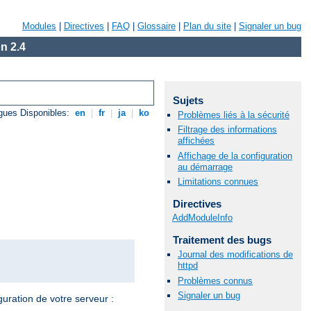
Modules
|
Directives
|
FAQ
|
Glossaire
|
Plan du site
|
Signaler un bug
n 2.4
Sujets
gues Disponibles:
en
|
fr
|
ja
|
ko
Problèmes liés à la sécurité
Filtrage des informations
affichées
Affichage de la configuration
au démarrage
Limitations connues
Directives
AddModuleInfo
Traitement des bugs
Journal des modifications de
httpd
Problèmes connus
Signaler un bug
guration de votre serveur :