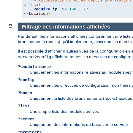
# Autorisation d'accès depuis une station
# local
Require
 ip 
192.168
.
1.17
</
Location
>
Filtrage des informations affichées
Par défaut, les informations affichées comprennent une liste 
branchements (hooks) qu'il implémente, ainsi que les directi
Il est possible d'afficher d'autres vues de la configuration e
affichera toutes les directives de configurat
serveur?config
?<module-name>
Uniquement les informations relatives au module spéci
?config
Uniquement les directives de configuration, non triées
?hooks
Uniquement la liste des branchements (hooks) auxquel
?list
Une simple liste des modules activés
?server
Uniquement des informations de base sur le serveur
?providers