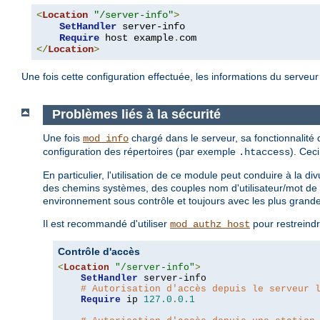
<
Location
"/server-info"
>
SetHandler
 server-info

Require
 host example
.
</
Location
>
Une fois cette configuration effectuée, les informations du serveu
Problèmes liés à la sécurité
Une fois
chargé dans le serveur, sa fonctionnalité
mod_info
configuration des répertoires (par exemple
). Cec
.htaccess
En particulier, l'utilisation de ce module peut conduire à la 
des chemins systèmes, des couples nom d'utilisateur/mot de 
environnement sous contrôle et toujours avec les plus grand
Il est recommandé d'utiliser
pour restreindr
mod_authz_host
Contrôle d'accès
<
Location
"/server-info"
>
SetHandler
 server-info

# Autorisation d'accès depuis le serveur 
Require
 ip 
127.0
.
0.1