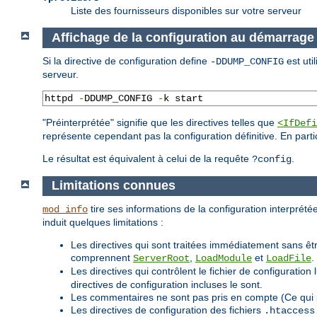
Liste des fournisseurs disponibles sur votre serveur
Affichage de la configuration au démarrag
Si la directive de configuration define
est uti
-DDUMP_CONFIG
serveur.
httpd 
-
DDUMP_CONFIG 
-
k start
"Préinterprétée" signifie que les directives telles que
<IfDefi
représente cependant pas la configuration définitive. En parti
Le résultat est équivalent à celui de la requête
.
?config
Limitations connues
tire ses informations de la configuration interprétée
mod_info
induit quelques limitations :
Les directives qui sont traitées immédiatement sans êtr
comprennent
,
et
.
ServerRoot
LoadModule
LoadFile
Les directives qui contrôlent le fichier de configurat
directives de configuration incluses le sont.
Les commentaires ne sont pas pris en compte (Ce qui 
Les directives de configuration des fichiers
.htaccess