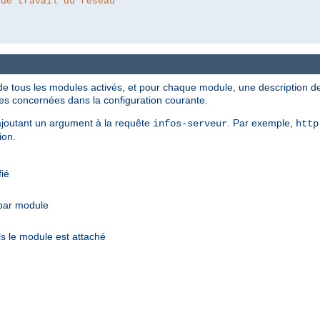
 de travail du réseau
de tous les modules activés, et pour chaque module, une description des
ves concernées dans la configuration courante.
n ajoutant un argument à la requête
. Par exemple,
infos-serveur
http
ion.
fié
 par module
s le module est attaché