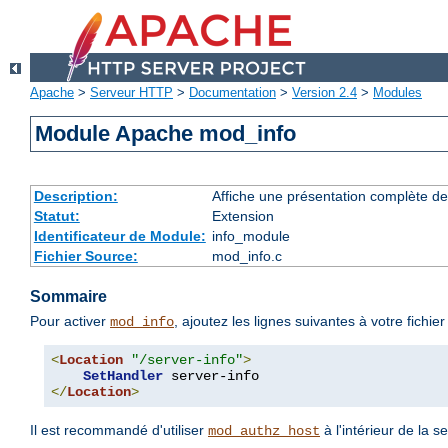
Apache
>
Serveur HTTP
>
Documentation
>
Version 2.4
>
Modules
Module Apache mod_info
Description:
Affiche une présentation complète de
Statut:
Extension
Identificateur de Module:
info_module
Fichier Source:
mod_info.c
Sommaire
Pour activer
, ajoutez les lignes suivantes à votre fichie
mod_info
<
Location
"/server-info"
>
SetHandler
</
Location
>
Il est recommandé d'utiliser
à l'intérieur de la s
mod_authz_host