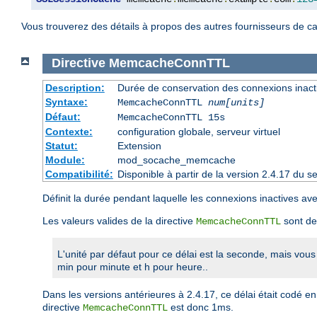
Vous trouverez des détails à propos des autres fournisseurs de c
Directive
MemcacheConnTTL
Description:
Durée de conservation des connexions inact
Syntaxe:
MemcacheConnTTL
num[units]
Défaut:
MemcacheConnTTL 15s
Contexte:
configuration globale, serveur virtuel
Statut:
Extension
Module:
mod_socache_memcache
Compatibilité:
Disponible à partir de la version 2.4.17 du
Définit la durée pendant laquelle les connexions inactives 
Les valeurs valides de la directive
sont de
MemcacheConnTTL
L'unité par défaut pour ce délai est la seconde, mais vous
min pour minute et h pour heure..
Dans les versions antérieures à 2.4.17, ce délai était codé e
directive
est donc 1ms.
MemcacheConnTTL