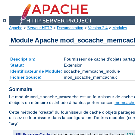
Apache
>
Serveur HTTP
>
Documentation
>
Version 2.4
>
Modules
Module Apache mod_socache_memcac
Description:
Fournisseur de cache d'objets part
Statut:
Extension
Identificateur de Module:
socache_memcache_module
Fichier Source:
mod_socache_memcache.c
Sommaire
Le module
est un fournisseur de cache 
mod_socache_memcache
d'objets en mémoire distribuée à hautes performances
memcach
Cette méthode "create" du fournisseur de cache d'objets partagés 
utilisez ce fournisseur dans la configuration d'autres modules (
"arg".
SSLSessionCache
 memcache
:
memcache
.
example
.
com
:
123