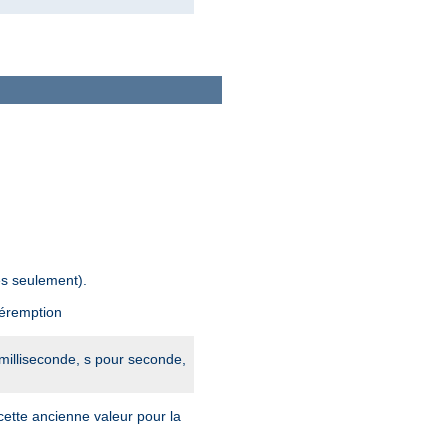
es seulement).
péremption
 milliseconde, s pour seconde,
cette ancienne valeur pour la