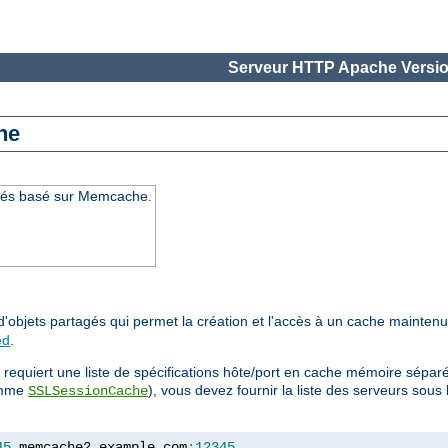
Serveur HTTP Apache Versio
he
agés basé sur Memcache.
d'objets partagés qui permet la création et l'accès à un cache mainten
ed
.
requiert une liste de spécifications hôte/port en cache mémoire séparé
comme
), vous devez fournir la liste des serveurs sou
SSLSessionCache
45
,
memcache2
.
example
.
com
:
12345