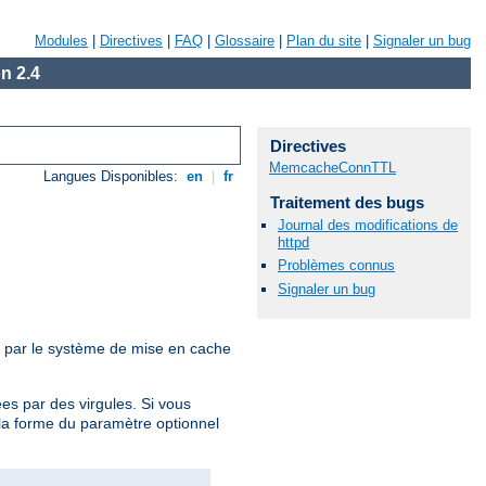
Modules
|
Directives
|
FAQ
|
Glossaire
|
Plan du site
|
Signaler un bug
n 2.4
Directives
MemcacheConnTTL
Langues Disponibles:
en
|
fr
Traitement des bugs
Journal des modifications de
httpd
Problèmes connus
Signaler un bug
u par le système de mise en cache
es par des virgules. Si vous
s la forme du paramètre optionnel