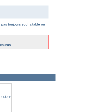
t pas toujours souhaitable ou
ncourus.
traire