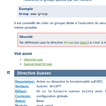
Exemple
Group
 www-group
Il est conseillé de créer un groupe dédié à l'exécution du serve
même possible.
Sécurité
Ne définissez pas la directive
(ou
) à
à m
Group
User
root
Voir aussi
VHostGroup
SuexecUserGroup
Directive
Suexec
Description:
Active ou désactive la fonctionnalité suEXEC
Syntaxe:
Suexec On|Off
Défaut:
On si le binaire suexec existe avec 
Contexte:
configuration globale
Statut:
Base
Module:
mod_unixd