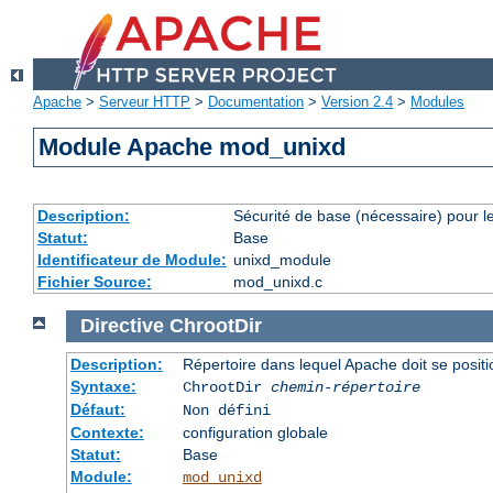
Apache
>
Serveur HTTP
>
Documentation
>
Version 2.4
>
Modules
Module Apache mod_unixd
Description:
Sécurité de base (nécessaire) pour le
Statut:
Base
Identificateur de Module:
unixd_module
Fichier Source:
mod_unixd.c
Directive
ChrootDir
Description:
Répertoire dans lequel Apache doit se posit
Syntaxe:
ChrootDir
chemin-répertoire
Défaut:
Non défini
Contexte:
configuration globale
Statut:
Base
Module:
mod_unixd