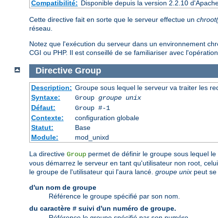
Compatibilité:
Disponible depuis la version 2.2.10 d'Apach
Cette directive fait en sorte que le serveur effectue un
chroot
réseau.
Notez que l'exécution du serveur dans un environnement chroot 
CGI ou PHP. Il est conseillé de se familiariser avec l'opération
Directive
Group
Description:
Groupe sous lequel le serveur va traiter les r
Syntaxe:
Group
groupe unix
Défaut:
Group #-1
Contexte:
configuration globale
Statut:
Base
Module:
mod_unixd
La directive
permet de définir le groupe sous lequel le s
Group
vous démarrez le serveur en tant qu'utilisateur non root, cel
le groupe de l'utilisateur qui l'aura lancé.
groupe unix
peut se 
d'un nom de groupe
Référence le groupe spécifié par son nom.
du caractère
suivi d'un numéro de groupe.
#
Référence le groupe spécifié par son numéro.