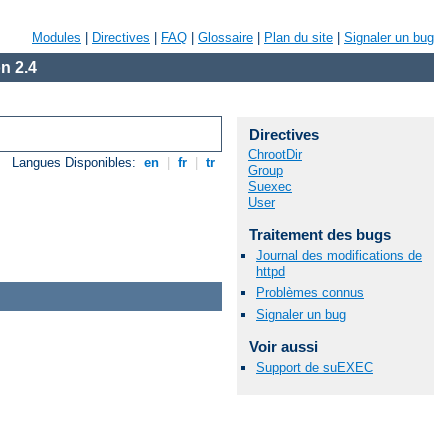
Modules
|
Directives
|
FAQ
|
Glossaire
|
Plan du site
|
Signaler un bug
n 2.4
Directives
ChrootDir
Langues Disponibles:
en
|
fr
|
tr
Group
Suexec
User
Traitement des bugs
Journal des modifications de
httpd
Problèmes connus
Signaler un bug
Voir aussi
Support de suEXEC