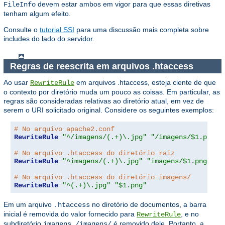
devem estar ambos em vigor para que essas diretivas
FileInfo
tenham algum efeito.
Consulte o
tutorial SSI
para uma discussão mais completa sobre
includes do lado do servidor.
Regras de reescrita em arquivos .htaccess
Ao usar
em arquivos .htaccess, esteja ciente de que
RewriteRule
o contexto por diretório muda um pouco as coisas. Em particular, as
regras são consideradas relativas ao diretório atual, em vez de
serem o URI solicitado original. Considere os seguintes exemplos:
# No arquivo apache2.conf
RewriteRule
"^/imagens/(.+)\.jpg"
"/imagens/$1.png"
# No arquivo .htaccess do diretório raiz
RewriteRule
"^imagens/(.+)\.jpg"
"imagens/$1.png"
# No arquivo .htaccess do diretório imagens/
RewriteRule
"^(.+)\.jpg"
"$1.png"
Em um arquivo
no diretório de documentos, a barra
.htaccess
inicial é removida do valor fornecido para
, e no
RewriteRule
subdiretório
,
é removido dele. Portanto, a
imagens
/imagens/