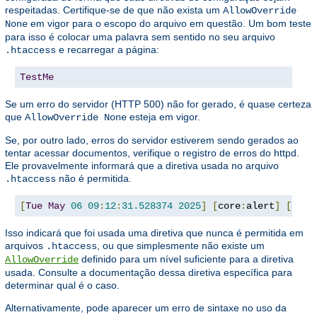
respeitadas. Certifique-se de que não exista um
AllowOverride
em vigor para o escopo do arquivo em questão. Um bom teste
None
para isso é colocar uma palavra sem sentido no seu arquivo
e recarregar a página:
.htaccess
TestMe
Se um erro do servidor (HTTP 500) não for gerado, é quase certeza
que
esteja em vigor.
AllowOverride None
Se, por outro lado, erros do servidor estiverem sendo gerados ao
tentar acessar documentos, verifique o registro de erros do httpd.
Ele provavelmente informará que a diretiva usada no arquivo
não é permitida.
.htaccess
[
Tue
May
06
09
:
12
:
31.528374
2025
]
[
core
:
alert
]
[
pid 
Isso indicará que foi usada uma diretiva que nunca é permitida em
arquivos
, ou que simplesmente não existe um
.htaccess
definido para um nível suficiente para a diretiva
AllowOverride
usada. Consulte a documentação dessa diretiva específica para
determinar qual é o caso.
Alternativamente, pode aparecer um erro de sintaxe no uso da