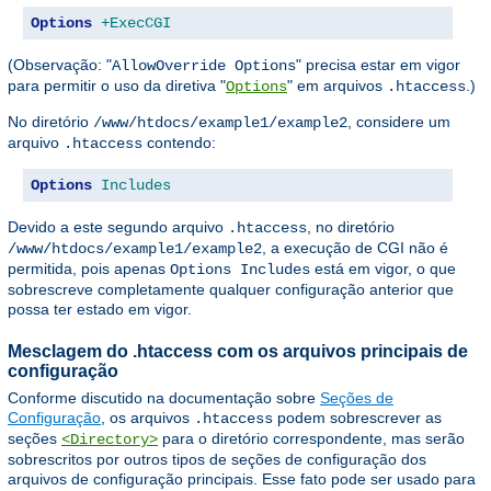
Options
+ExecCGI
(Observação: "
" precisa estar em vigor
AllowOverride Options
para permitir o uso da diretiva "
" em arquivos
.)
Options
.htaccess
No diretório
, considere um
/www/htdocs/example1/example2
arquivo
contendo:
.htaccess
Options
Includes
Devido a este segundo arquivo
, no diretório
.htaccess
, a execução de CGI não é
/www/htdocs/example1/example2
permitida, pois apenas
está em vigor, o que
Options Includes
sobrescreve completamente qualquer configuração anterior que
possa ter estado em vigor.
Mesclagem do .htaccess com os arquivos principais de
configuração
Conforme discutido na documentação sobre
Seções de
Configuração
, os arquivos
podem sobrescrever as
.htaccess
seções
para o diretório correspondente, mas serão
<Directory>
sobrescritos por outros tipos de seções de configuração dos
arquivos de configuração principais. Esse fato pode ser usado para