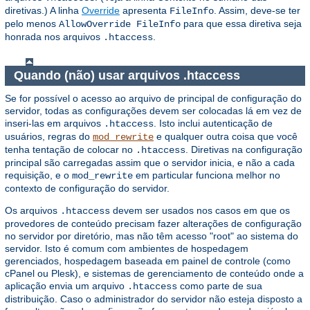
diretivas.) A linha
Override
apresenta
. Assim, deve-se ter
FileInfo
pelo menos
para que essa diretiva seja
AllowOverride FileInfo
honrada nos arquivos
.
.htaccess
Quando (não) usar arquivos .htaccess
Se for possível o acesso ao arquivo de principal de configuração do
servidor, todas as configurações devem ser colocadas lá em vez de
inseri-las em arquivos
. Isto inclui autenticação de
.htaccess
usuários, regras do
e qualquer outra coisa que você
mod_rewrite
tenha tentação de colocar no
. Diretivas na configuração
.htaccess
principal são carregadas assim que o servidor inicia, e não a cada
requisição, e o
em particular funciona melhor no
mod_rewrite
contexto de configuração do servidor.
Os arquivos
devem ser usados ​​nos casos em que os
.htaccess
provedores de conteúdo precisam fazer alterações de configuração
no servidor por diretório, mas não têm acesso "root" ao sistema do
servidor. Isto é comum com ambientes de hospedagem
gerenciados, hospedagem baseada em painel de controle (como
cPanel ou Plesk), e sistemas de gerenciamento de conteúdo onde a
aplicação envia um arquivo
como parte de sua
.htaccess
distribuição. Caso o administrador do servidor não esteja disposto a