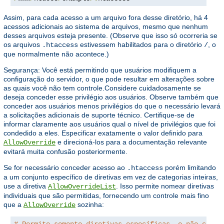
Assim, para cada acesso a um arquivo fora desse diretório, há 4
acessos adicionais ao sistema de arquivos, mesmo que nenhum
desses arquivos esteja presente. (Observe que isso só ocorreria se
os arquivos
estivessem habilitados para o diretório
, o
.htaccess
/
que normalmente não acontece.)
Segurança: Você está permitindo que usuários modifiquem a
configuração do servidor, o que pode resultar em alterações sobre
as quais você não tem controle.Considere cuidadosamente se
deseja conceder esse privilégio aos usuários. Observe também que
conceder aos usuários menos privilégios do que o necessário levará
a solicitações adicionais de suporte técnico. Certifique-se de
informar claramente aos usuários qual o nível de privilégios que foi
condedido a eles. Especificar exatamente o valor definido para
e direcioná-los para a documentação relevante
AllowOverride
evitará muita confusão posteriormente.
Se for necessário conceder acesso ao
porém limitando
.htaccess
a um conjunto específico de diretivas em vez de categorias inteiras,
use a diretiva
. Isso permite nomear diretivas
AllowOverrideList
individuais que são permitidas, fornecendo um controle mais fino
que a
sozinha:
AllowOverride
# Permite somente diretivas específicas, e não categ