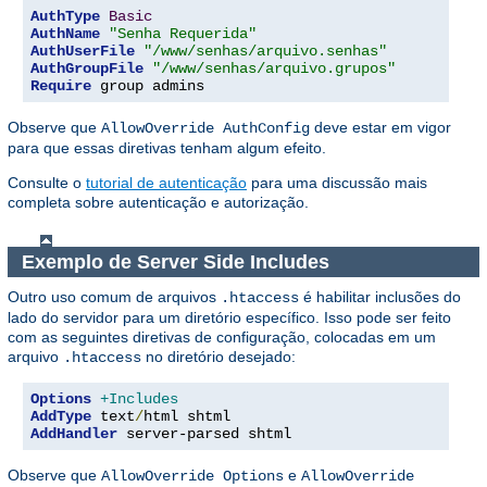
AuthType
Basic
AuthName
"Senha Requerida"
AuthUserFile
"/www/senhas/arquivo.senhas"
AuthGroupFile
"/www/senhas/arquivo.grupos"
Require
 group admins
Observe que
deve estar em vigor
AllowOverride AuthConfig
para que essas diretivas tenham algum efeito.
Consulte o
tutorial de autenticação
para uma discussão mais
completa sobre autenticação e autorização.
Exemplo de Server Side Includes
Outro uso comum de arquivos
é habilitar inclusões do
.htaccess
lado do servidor para um diretório específico. Isso pode ser feito
com as seguintes diretivas de configuração, colocadas em um
arquivo
no diretório desejado:
.htaccess
Options
+Includes
AddType
 text
/
AddHandler
 server-parsed shtml
Observe que
e
AllowOverride Options
AllowOverride