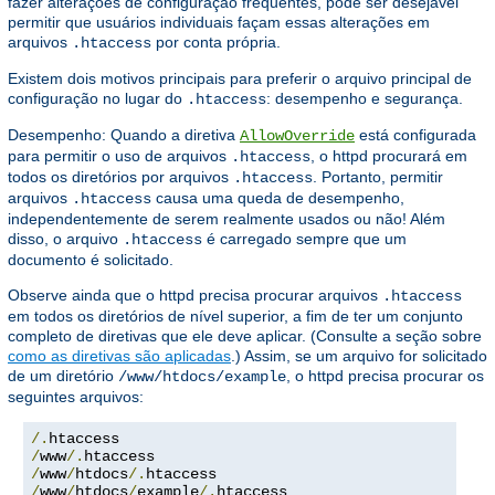
fazer alterações de configuração frequentes, pode ser desejável
permitir que usuários individuais façam essas alterações em
arquivos
por conta própria.
.htaccess
Existem dois motivos principais para preferir o arquivo principal de
configuração no lugar do
: desempenho e segurança.
.htaccess
Desempenho: Quando a diretiva
está configurada
AllowOverride
para permitir o uso de arquivos
, o httpd procurará em
.htaccess
todos os diretórios por arquivos
. Portanto, permitir
.htaccess
arquivos
causa uma queda de desempenho,
.htaccess
independentemente de serem realmente usados ou não! Além
disso, o arquivo
é carregado sempre que um
.htaccess
documento é solicitado.
Observe ainda que o httpd precisa procurar arquivos
.htaccess
em todos os diretórios de nível superior, a fim de ter um conjunto
completo de diretivas que ele deve aplicar. (Consulte a seção sobre
como as diretivas são aplicadas
.) Assim, se um arquivo for solicitado
de um diretório
, o httpd precisa procurar os
/www/htdocs/example
seguintes arquivos:
/.
/
www
/.
/
www
/
htdocs
/.
/
www
/
htdocs
/
example
/.
htaccess