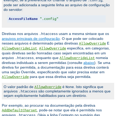
exemplo, se a preferência for chamar o arquivo de
,
.config
pode ser adicionada a seguinte linha ao arquivo de configuração
do servidor:
AccessFileName
".config"
Diretivas nos arquivos
usam a mesma sintaxe que os
.htaccess
arquivos principais de configuração
. O que pode ser colocado
nesses arquivos é determinado pelas diretivas
E
AllowOverride
.
especifica, em categorias,
AllowOverrideList
AllowOverride
quais diretivas serão honradas caso sejam encontradas em um
arquivo
, enquanto que
nomeia
.htaccess
AllowOverrideList
diretivas individuais a serem permitidas (consulte
abaixo
). Se uma
diretiva for permitida, a documentação para essa diretiva conterá
uma seção Override, especificando que valor precisa estar em
para que essa diretiva seja permitida.
AllowOverride
O valor padrão de
é
. Isto significa que
AllowOverride
None
arquivos
são completamente ignorados a menos que
.htaccess
sejam explicitamente habilitados para um diretório.
Por exemplo, ao procurar na documentação pela diretiva
, pode-se notar que ela é permitida nos
AddDefaultCharset
arquivos
. (Veja a linha Contexto no sumário das
.htaccess