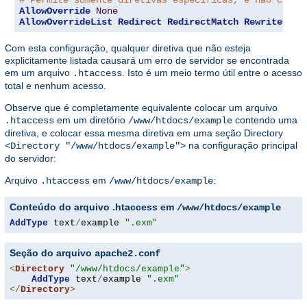
AllowOverride
None
AllowOverrideList
Redirect
RedirectMatch
RewriteEngi
Com esta configuração, qualquer diretiva que não esteja
explicitamente listada causará um erro de servidor se encontrada
em um arquivo
. Isto é um meio termo útil entre o acesso
.htaccess
total e nenhum acesso.
Observe que é completamente equivalente colocar um arquivo
em um diretório
contendo uma
.htaccess
/www/htdocs/example
diretiva, e colocar essa mesma diretiva em uma seção Directory
na configuração principal
<Directory "/www/htdocs/example">
do servidor:
Arquivo
em
:
.htaccess
/www/htdocs/example
Conteúdo do arquivo .htaccess em
/www/htdocs/example
AddType
 text
/
example 
".exm"
Seção do arquivo
apache2.conf
<
Directory
"/www/htdocs/example"
>
AddType
 text
/
example 
".exm"
</
Directory
>