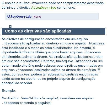
O uso de arquivos
pode ser completamente desativado
.htaccess
definindo a diretiva
como
:
AllowOverride
none
AllowOverride
None
Como as diretivas são aplicadas
As diretivas de configuração encontradas em um arquivo
são aplicadas ao diretório em que o arquivo
.htaccess
.htaccess
está localizado e a todos os seus subdiretórios. No entanto, é
importante lembrar também que pode haver arquivos
.htaccess
em diretórios acima na árvore. As diretivas são aplicadas na ordem
em que são encontradas. Portanto, um arquivo
em um
.htaccess
determinado diretório pode sobrescrever diretivas encontradas em
arquivos
localizados acima na árvore de diretórios. E
.htaccess
estes, por sua vez, podem ter sobrescrito diretivas encontradas
ainda acima na árvore, ou no próprio arquivo de configuração
principal do servidor.
Exemplo:
No diretório
, considere um arquivo
/www/htdocs/example1
contendo o seguinte:
.htaccess