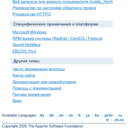
Веб-каталоги для каждого пользователя (public_html)
Руководство по настройке обратного прокси
Руководство HTTP/2
Специфические примечания к платформе
Microsoft Windows
RPM-based системы (Redhat / CentOS / Fedora)
Novell NetWare
EBCDIC Port
Другие темы
Часто задаваемые вопросы
Карта сайта
Документация для разработчиков
Помощь с документацией
Прочие примечания
Вики
Available Languages:
da
|
de
|
en
|
es
|
fr
|
ja
|
ko
|
pt-br
|
ru
|
tr
|
zh-cn
Copyright 2026 The Apache Software Foundation.