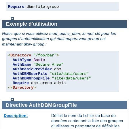
Require
 dbm-file-group
Exemple d'utilisation
Notez que si vous utilisez mod_authz_dbm, le mot-clé pour les
groupes d'authentification qui était auparavant
est
group
maintenant
:
dbm-group
<
Directory
"/foo/bar"
>
AuthType
Basic
AuthName
"Secure Area"
AuthBasicProvider
 dbm 

AuthDBMUserFile
"site/data/users"
AuthDBMGroupFile
"site/data/users"
Require
</
Directory
>
Directive
AuthDBMGroupFile
Description:
Définit le nom du fichier de base de
données contenant la liste des groupes
d'utilisateurs permettant de définir les