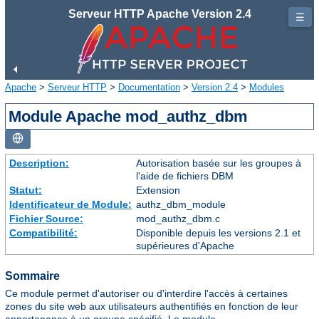
Serveur HTTP Apache Version 2.4
☰
Apache
>
Serveur HTTP
>
Documentation
>
Version 2.4
>
Modules
Module Apache mod_authz_dbm
Description:
Autorisation basée sur les groupes à
l'aide de fichiers DBM
Statut:
Extension
Identificateur de Module:
authz_dbm_module
Fichier Source:
mod_authz_dbm.c
Compatibilité:
Disponible depuis les versions 2.1 et
supérieures d'Apache
Sommaire
Ce module permet d'autoriser ou d'interdire l'accès à certaines
zones du site web aux utilisateurs authentifiés en fonction de leur