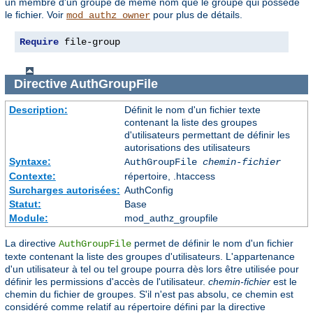
un membre d'un groupe de même nom que le groupe qui possède
le fichier. Voir
pour plus de détails.
mod_authz_owner
Require
 file-group
Directive
AuthGroupFile
Description:
Définit le nom d'un fichier texte
contenant la liste des groupes
d'utilisateurs permettant de définir les
autorisations des utilisateurs
Syntaxe:
AuthGroupFile
chemin-fichier
Contexte:
répertoire, .htaccess
Surcharges autorisées:
AuthConfig
Statut:
Base
Module:
mod_authz_groupfile
La directive
permet de définir le nom d'un fichier
AuthGroupFile
texte contenant la liste des groupes d'utilisateurs. L'appartenance
d'un utilisateur à tel ou tel groupe pourra dès lors être utilisée pour
définir les permissions d'accès de l'utilisateur.
chemin-fichier
est le
chemin du fichier de groupes. S'il n'est pas absolu, ce chemin est
considéré comme relatif au répertoire défini par la directive