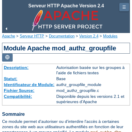
Serveur HTTP Apache Version 2.4
☰
Apache
>
Serveur HTTP
>
Documentation
>
Version 2.4
>
Modules
Module Apache mod_authz_groupfile
Description:
Autorisation basée sur les groupes à
l'aide de fichiers textes
Statut:
Base
Identificateur de Module:
authz_groupfile_module
Fichier Source:
mod_authz_groupfile.c
Compatibilité:
Disponible depuis les versions 2.1 et
supérieures d'Apache
Sommaire
Ce module permet d'autoriser ou d'interdire l'accès à certaines
zones du site web aux utilisateurs authentifiés en fonction de leur