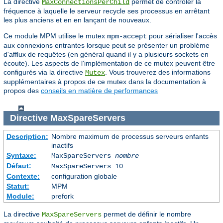
La directive
permet de contrôler la
MaxConnectionsPerChild
fréquence à laquelle le serveur recycle ses processus en arrêtant
les plus anciens et en en lançant de nouveaux.
Ce module MPM utilise le mutex
pour sérialiser l'accès
mpm-accept
aux connexions entrantes lorsque peut se présenter un problème
d'afflux de requêtes (en général quand il y a plusieurs sockets en
écoute). Les aspects de l'implémentation de ce mutex peuvent être
configurés via la directive
. Vous trouverez des informations
Mutex
supplémentaires à propos de ce mutex dans la documentation à
propos des
conseils en matière de performances
Directive
MaxSpareServers
Description:
Nombre maximum de processus serveurs enfants
inactifs
Syntaxe:
MaxSpareServers
nombre
Défaut:
MaxSpareServers 10
Contexte:
configuration globale
Statut:
MPM
Module:
prefork
La directive
permet de définir le nombre
MaxSpareServers