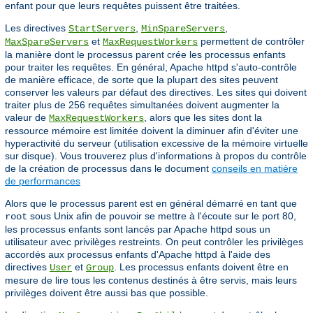
enfant pour que leurs requêtes puissent être traitées.
Les directives
,
,
StartServers
MinSpareServers
et
permettent de contrôler
MaxSpareServers
MaxRequestWorkers
la manière dont le processus parent crée les processus enfants
pour traiter les requêtes. En général, Apache httpd s'auto-contrôle
de manière efficace, de sorte que la plupart des sites peuvent
conserver les valeurs par défaut des directives. Les sites qui doivent
traiter plus de 256 requêtes simultanées doivent augmenter la
valeur de
, alors que les sites dont la
MaxRequestWorkers
ressource mémoire est limitée doivent la diminuer afin d'éviter une
hyperactivité du serveur (utilisation excessive de la mémoire virtuelle
sur disque). Vous trouverez plus d'informations à propos du contrôle
de la création de processus dans le document
conseils en matière
de performances
Alors que le processus parent est en général démarré en tant que
sous Unix afin de pouvoir se mettre à l'écoute sur le port 80,
root
les processus enfants sont lancés par Apache httpd sous un
utilisateur avec privilèges restreints. On peut contrôler les privilèges
accordés aux processus enfants d'Apache httpd à l'aide des
directives
et
. Les processus enfants doivent être en
User
Group
mesure de lire tous les contenus destinés à être servis, mais leurs
privilèges doivent être aussi bas que possible.