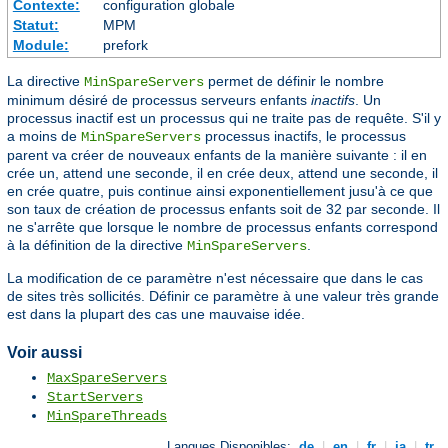
Contexte:
configuration globale
Statut:
MPM
Module:
prefork
La directive
permet de définir le nombre
MinSpareServers
minimum désiré de processus serveurs enfants
inactifs
. Un
processus inactif est un processus qui ne traite pas de requête. S'il y
a moins de
processus inactifs, le processus
MinSpareServers
parent va créer de nouveaux enfants de la manière suivante : il en
crée un, attend une seconde, il en crée deux, attend une seconde, il
en crée quatre, puis continue ainsi exponentiellement jusu'à ce que
son taux de création de processus enfants soit de 32 par seconde. Il
ne s'arrête que lorsque le nombre de processus enfants correspond
à la définition de la directive
.
MinSpareServers
La modification de ce paramètre n'est nécessaire que dans le cas
de sites très sollicités. Définir ce paramètre à une valeur très grande
est dans la plupart des cas une mauvaise idée.
Voir aussi
MaxSpareServers
StartServers
MinSpareThreads
Langues Disponibles:
de
|
en
|
fr
|
ja
|
tr