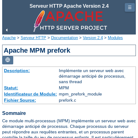
Serveur HTTP Apache Version 2.4
☰
Apache
>
Serveur HTTP
>
Documentation
>
Version 2.4
>
Modules
Apache MPM prefork
Description:
Implémente un serveur web avec
démarrage anticipé de processus,
sans thread
Statut:
MPM
Identificateur de Module:
mpm_prefork_module
Fichier Source:
prefork.c
Sommaire
Ce module multi-processus (MPM) implémente un serveur web avec
démarrage anticipé de processus. Chaque processus du serveur
peut répondre aux requêtes entrantes, et un processus parent
contrôle la taille du jeu de processus enfants. Il est particulièrement